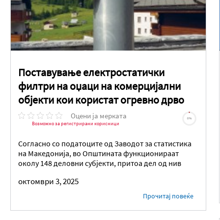
Поставување електростатички
филтри на оџаци на комерцијални
објекти кои користат огревно дрво
Оцени ја мерката
0%
Возможно за регистрирани корисници
Согласно со податоците од Заводот за статистика
на Македонија, во Општината функционираат
околу 148 деловни субјекти, притоа дел од нив
октомври 3, 2025
Прочитај повеќе