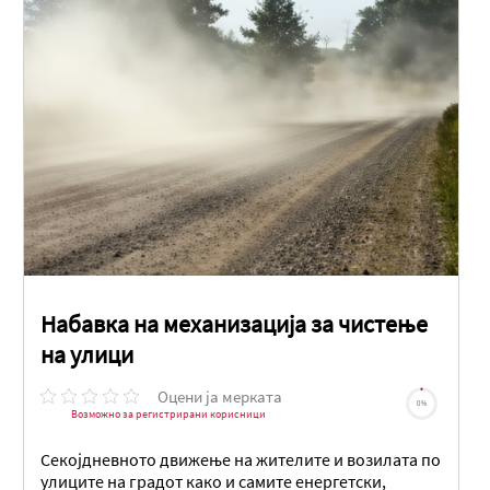
Набавка на механизација за чистење
на улици
Оцени ја мерката
0%
Возможно за регистрирани корисници
Секојдневното движење на жителите и возилата по
улиците на градот како и самите енергетски,