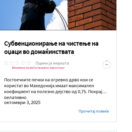
Субвенционирање на чистење на
оџаци во домаќинствата
Оцени ја мерката
0%
Возможно за регистрирани корисници
Постоечките печки на огревно дрво кои се
користат во Македонија имаат максимален
коефициент на полезно дејство од 0,75. Покрај
релативно
октомври 3, 2025
Прочитај повеќе