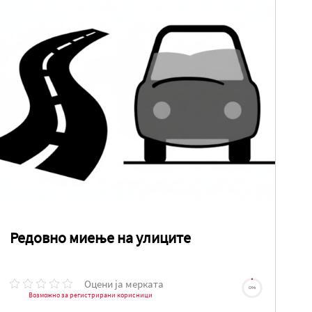
Редовно миење на улиците
Оцени ја мерката
0%
Возможно за регистрирани корисници