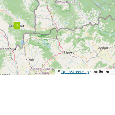
©
OpenStreetMap
contributors.