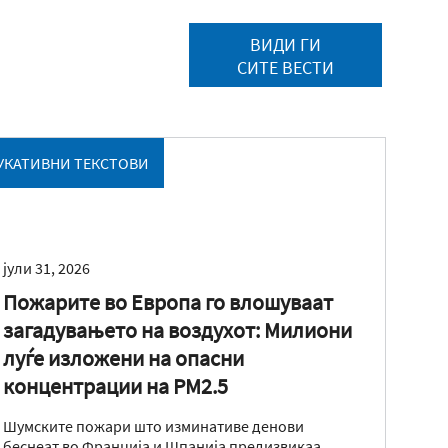
ВИДИ ГИ
СИТЕ ВЕСТИ
УКАТИВНИ ТЕКСТОВИ
јули 31, 2026
Пожарите во Европа го влошуваат
загадувањето на воздухот: Милиони
луѓе изложени на опасни
концентрации на PM2.5
Шумските пожари што изминативе денови
беснеат во Франција и Шпанија предизвикаа