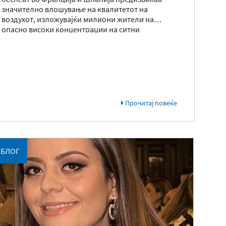
значително влошување на квалитетот на
воздухот, изложувајќи милиони жители на
опасно високи концентрации на ситни
суспендирани честички PM2.5, предупредуваат
научници.
Прочитај повеќе
БЛОГ