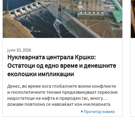
јули 10, 2026
Нуклеарната централа Кршко:
Остатоци од едно време и денешните
еколошки импликации
Денес, во време кога глобалните воени конфликти
и геополитичките тензии предизвикуваат сериозни
недостатоци на нафта и природен гас, многу
држави повторно се навраќаат кон нуклеарната
енергија како неопходен столб за енергетска
Прочитај повеќе
стабилност. Оваа современа ситуација претставува
директна паралела со настаните од 1970-тите
години.