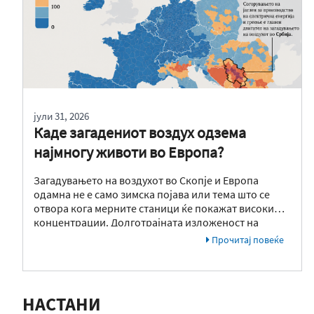
јули 31, 2026
Каде загадениот воздух одзема
најмногу животи во Европа?
Загадувањето на воздухот во Скопје и Европа
одамна не е само зимска појава или тема што се
отвора кога мерните станици ќе покажат високи
концентрации. Долготрајната изложеност на
фините честички PM₂.₅ има сериозни последици
Прочитај повеќе
врз здравјето и е поврзана со зголемен ризик од
кардиоваскуларни и респираторни заболувања,
како и со предвремена смртност. Токму затоа,
податоците што го прикажуваат здравствениот
НАСТАНИ
товар од загадениот воздух се особено важни за