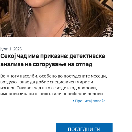
јули 1, 2026
Секој чад има приказна: детективска
анализа на согорување на отпад
Во многу населби, особено во постудените месеци,
воздухот знае да добие специфичен мирис и
изглед. Сивкаст чад што се издига од дворови,
импровизирани огништа или периферни делови
од градот често се зема како нешто „вообичаено“
Прочитај повеќе
за сезоната на греење. Луѓето се навикнуваат на
него, гледајќи го како дел од зимската рутина, без
многу да се запрашаат што всушност се случува во
тие моменти. Но зад таа секојдневна слика се крие
еден сложен и често потценет процес: согорување
ПОГЛЕДНИ ГИ