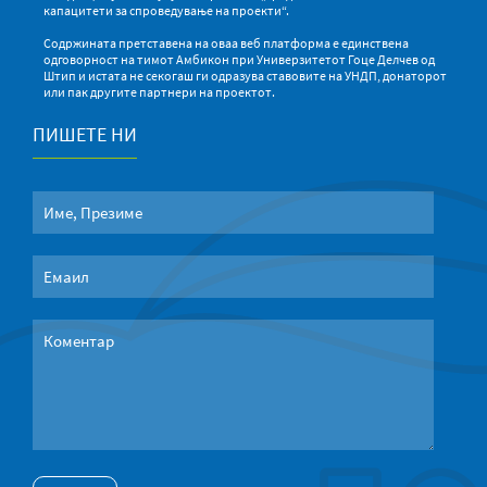
капацитети за спроведување на проекти“.
Содржината претставена на оваа веб платформа е единствена
одговорност на тимот Амбикон при Универзитетот Гоце Делчев од
Штип и истата не секогаш ги одразува ставовите на УНДП, донаторот
или пак другите партнери на проектот.
ПИШЕТЕ НИ