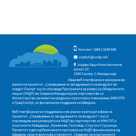
Контакт +389 2 3249 580
vozduh@undp.mk
Јордан Хаџи Константинов
Џинот 23
1000 Скопје, С.Македонија
Оваа веб платформа е креирана во
рамки на проектот „Справување со загадувањето на воздухот во
градот Скопје“ кој го спроведе Програмата за развој на Обединетите
нации (УНДП) во Северна Македонија во партнерство со
Министерство за животна средина и просторно планирање (МЖСПП)
и Град Скопје, со финансиска поддршка на Шведска.
Веб платформата е поддржана и во рамки на втората фаза на
проектот „Справување со загадувањето на воздухот“, кој го
спроведува канцеларијата на УНДП во партнерство со МЖСПП и
општините Кавадарци , Куманово, Гостивар, Струга и Струмица.
Проектот е дел од Рамковната програма на УНДП финансирана од
Шведска, која го вклучува и проектот „Градење на општинските