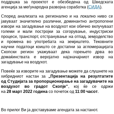
поддршка за проектот е обезбедена од Шведската
агенција за меѓународна развојна соработка (
СИДА
).
Според анализата на регионално и на локално ниво се
јавуваат значително различни, доминантно антропогени
извори на загадување на воздухот кои обично вклучуваат
големи и мали постројки за согорување, индустриски
процеси, транспорт, отстранување на отпад, земјоделство
и промена во употребата на земјиштето. Тековните
научни податоци коишто се достапни за агломерацијата
Скопски регион укажуваат дека горењето дрва во
домаќинствата е веројатно најзначајниот извор на
загадување на воздухот.
Повеќе за изворите на загадување можете да слушнете на
хибридниот настан за
„Презентација на резултатите
од Студијата за пропорционирање на загадувачите на
воздухот во градот Скопје“
, кој ќе се одржи
на
28 март 2022 година
со почеток од
11:00 часот
.
Во прилог Ви ја доставуваме агендата за настанот.