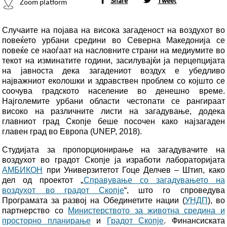
Share
Tweet
Zoom platform
Случаите на појава на висока загаденост на воздухот во
повеќето урбани средини во Северна Македонија се
повеќе се наоѓаат на насловните страни на медиумите во
текот на изминатите години, засилувајќи ја перцепцијата
на јавноста дека загадениот воздух е убедливо
најважниот еколошки и здравствен проблем со којшто се
соочува градското население во денешно време.
Најголемите урбани области честопати се рангираат
високо на различните листи на загадување, додека
главниот град Скопје беше посочен како најзагаден
главен град во Европа (UNEP, 2018).
Студијата за пропорционирање на загадувачите на
воздухот во градот Скопје ја изработи лабораторијата
АМБИКОН
при Универзитетот Гоце Делчев – Штип, како
дел од проектот „
Справување со загадувањето на
воздухот во градот Скопје
“, што го спроведува
Програмата за развој на Обединетите нации (
УНДП
), во
партнерство со
Министерството за животна средина и
просторно планирање
и
Градот Скопје
. Финансиската