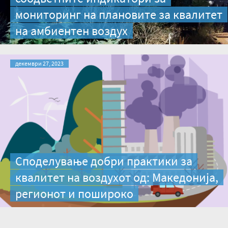
мониторинг на плановите за квалитет
на амбиентен воздух
декември 27, 2023
Споделување добри практики за
квалитет на воздухот од: Македонија,
регионот и пошироко