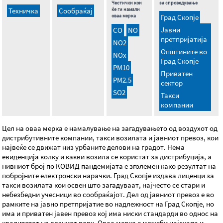
Честички кои
за спроведување
Техничка
Сообраќај
ќе ги намали
оваа мерка
Град Скопје
Јавни
CO
NO
претпријатија
NO2
Општините во
NOx
Град Скопје
PM10
Приватен
PM2.5
сектор
SO2
Такси
компании
Цел на оваа мерка е намалување на загадувањето од воздухот од
дистрибутивните компании, такси возилата и јавниот превоз, кои
највеќе се движат низ урбаните делови на градот. Нема
евиденција колку и какви возила се користат за дистрибуција, а
нивниот број по КОВИД пандемијата е зголемен како резултат на
побројните електронски нарачки. Град Скопје издава лиценци за
такси возилата кои освен што загадуваат, најчесто се стари и
небезбедни учесници во сообраќајот. Дел од јавниот превоз е во
рамките на јавно претпријатие во надлежност на Град Скопје, но
има и приватен јавен превоз кој има ниски стандарди во однос на
квалитетот на возниот парк. Оваа мерка е можеби најскапа и