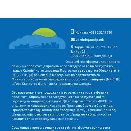
Контакт +389 2 3249 580
vozduh@undp.mk
Јордан Хаџи Константинов
Џинот 23
1000 Скопје, С.Македонија
Оваа веб платформа е креирана во
рамки на проектот „Справување со загадувањето на воздухот во
градот Скопје“ кој го спроведе Програмата за развој на Обединетите
нации (УНДП) во Северна Македонија во партнерство со
Министерство за животна средина и просторно планирање (МЖСПП)
и Град Скопје, со финансиска поддршка на Шведска.
Веб платформата е поддржана и во рамки на втората фаза на
проектот „Справување со загадувањето на воздухот“, кој го
спроведува канцеларијата на УНДП во партнерство со МЖСПП и
општините Кавадарци , Куманово, Гостивар, Струга и Струмица.
Проектот е дел од Рамковната програма на УНДП финансирана од
Шведска, која го вклучува и проектот „Градење на општинските
капацитети за спроведување на проекти“.
Содржината претставена на оваа веб платформа е единствена