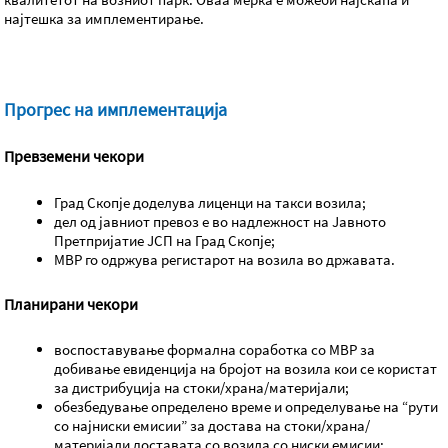
најтешка за имплементирање.
Прогрес на имплементација
Превземени чекори
Град Скопје доделува лиценци на такси возила;
дел од јавниот превоз е во надлежност на Јавното
Претпријатие ЈСП на Град Скопје;
МВР го одржува регистарот на возила во државата.
Планирани чекори
воспоставување формална соработка со МВР за
добивање евиденција на бројот на возила кои се користат
за дистрибуција на стоки/храна/материјали;
обезбедување определено време и определување на “рути
со најниски емисии” за достава на стоки/храна/
материјали доставата со возила со ниски емисии;