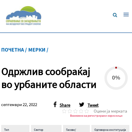
ПОЧЕТНА /
МЕРКИ /
Одржлив сообраќај
0%
во урбаните области
септември 22, 2022
Share
Tweet
Оцени ја мерката
Возможно за регистрирани корисници
Тип
Сектор
Гасови/
Одговорна институција