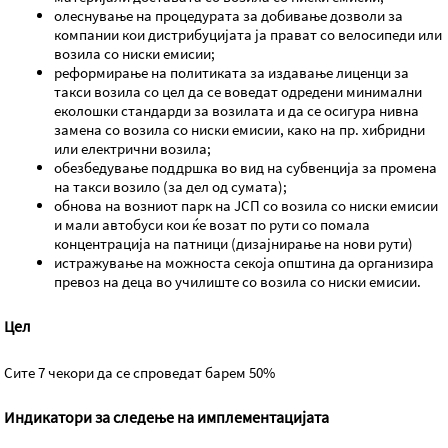
олеснување на процедурата за добивање дозволи за
компании кои дистрибуцијата ја прават со велосипеди или
возила со ниски емисии;
реформирање на политиката за издавање лиценци за
такси возила со цел да се воведат одредени минимални
еколошки стандарди за возилата и да се осигура нивна
замена со возила со ниски емисии, како на пр. хибридни
или електрични возила;
обезбедување поддршка во вид на субвенција за промена
на такси возило (за дел од сумата);
обнова на возниот парк на ЈСП со возила со ниски емисии
и мали автобуси кои ќе возат по рути со помала
концентрација на патници (дизајнирање на нови рути)
истражување на можноста секоја општина да организира
превоз на деца во училиште со возила со ниски емисии.
Цел
Сите 7 чекори да се спроведат барем 50%
Индикатори за следење на имплементацијата