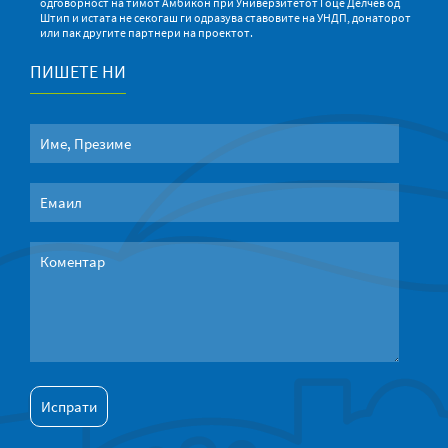
одговорност на тимот Амбикон при Универзитетот Гоце Делчев од
Штип и истата не секогаш ги одразува ставовите на УНДП, донаторот
или пак другите партнери на проектот.
ПИШЕТЕ НИ