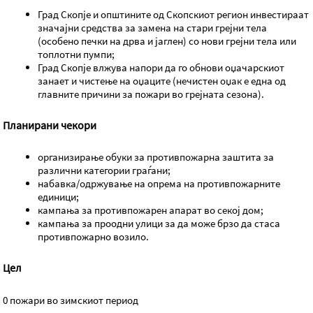
Град Скопје и општините од Скопскиот регион инвестираат
значајни средства за замена на стари грејни тела
(особено печки на дрва и јаглен) со нови грејни тела или
топлотни пумпи;
Град Скопје влжува напори да го обнови оџачарскиот
занает и чистење на оџаците (нечистен оџак е една од
главните причини за пожари во грејната сезона).
Планирани чекори
организирање обуки за противпожарна заштита за
различни категории граѓани;
набавка/одржување на опрема на противпожарните
единици;
кампања за противпожарен апарат во секој дом;
кампања за проодни улици за да може брзо да стаса
противпожарно возило.
Цел
0 пожари во зимскиот период