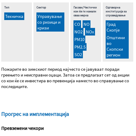
Тип
Сектор
Гасови/Честички
Одговорна
кои ќе ги намали
институција за
Техничка
Управување
оваа мерка
спроведување
со ризици и
CO
NO
Град
кризи
Скопје
NO2
NOx
Општини
PM10
во
PM2.5
Скопски
SO2
регион
Пожарите во зимскиот период најчесто се јавуваат поради
греењето и неисправни оџаци. Затоа се предлагаат сет од акции
со кои ќе се инвестира во превенција наместо во справување со
последиците.
Прогрес на имплементација
Превземени чекори