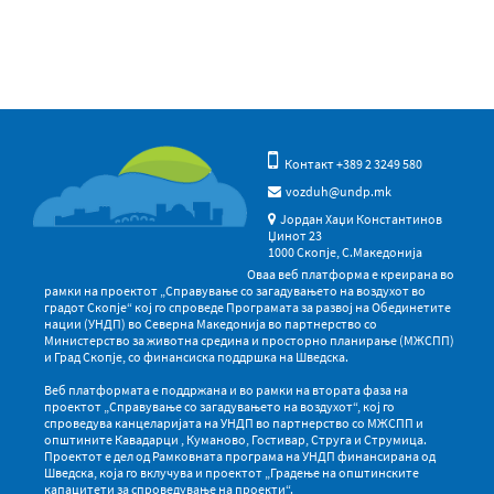
Контакт +389 2 3249 580
vozduh@undp.mk
Јордан Хаџи Константинов
Џинот 23
1000 Скопје, С.Македонија
Оваа веб платформа е креирана во
рамки на проектот „Справување со загадувањето на воздухот во
градот Скопје“ кој го спроведе Програмата за развој на Обединетите
нации (УНДП) во Северна Македонија во партнерство со
Министерство за животна средина и просторно планирање (МЖСПП)
и Град Скопје, со финансиска поддршка на Шведска.
Веб платформата е поддржана и во рамки на втората фаза на
проектот „Справување со загадувањето на воздухот“, кој го
спроведува канцеларијата на УНДП во партнерство со МЖСПП и
општините Кавадарци , Куманово, Гостивар, Струга и Струмица.
Проектот е дел од Рамковната програма на УНДП финансирана од
Шведска, која го вклучува и проектот „Градење на општинските
капацитети за спроведување на проекти“.