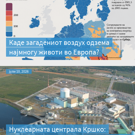
Каде загадениот воздух одзема
најмногу животи во Европа?
јули 10, 2026
Нуклеарната централа Кршко: