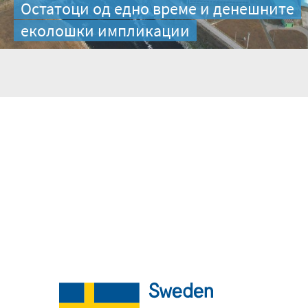
Остатоци од едно време и денешните
еколошки импликации