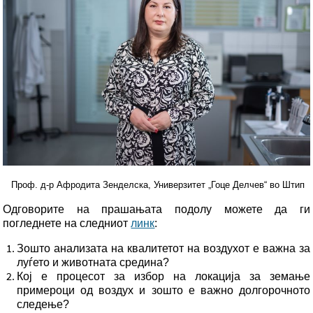
Проф. д-р Афродита Зенделска, Универзитет „Гоце Делчев“ во Штип
Одговорите на прашањата подолу можете да ги
погледнете на следниот
линк
:
Зошто анализата на квалитетот на воздухот е важна за
луѓето и животната средина?
Кој е процесот за избор на локација за земање
примероци од воздух и зошто е важно долгорочното
следење?