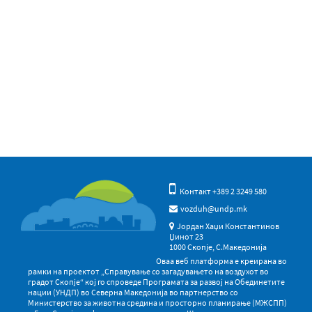
Контакт +389 2 3249 580
vozduh@undp.mk
Јордан Хаџи Константинов
Џинот 23
1000 Скопје, С.Македонија
Оваа веб платформа е креирана во
рамки на проектот „Справување со загадувањето на воздухот во
градот Скопје“ кој го спроведе Програмата за развој на Обединетите
нации (УНДП) во Северна Македонија во партнерство со
Министерство за животна средина и просторно планирање (МЖСПП)