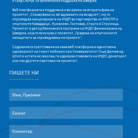
и Град Скопје, со финансиска поддршка на Шведска.
Веб платформата е поддржана и во рамки на втората фаза на
проектот „Справување со загадувањето на воздухот“, кој го
спроведува канцеларијата на УНДП во партнерство со МЖСПП и
општините Кавадарци , Куманово, Гостивар, Струга и Струмица.
Проектот е дел од Рамковната програма на УНДП финансирана од
Шведска, која го вклучува и проектот „Градење на општинските
капацитети за спроведување на проекти“.
Содржината претставена на оваа веб платформа е единствена
одговорност на тимот Амбикон при Универзитетот Гоце Делчев од
Штип и истата не секогаш ги одразува ставовите на УНДП, донаторот
или пак другите партнери на проектот.
ПИШЕТЕ НИ