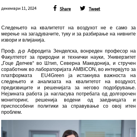
декември 11, 2024
Share
Tweet
Следењето на квалитетот на воздухот не е само за
мерење на загадувачите, туку и за разбирање на нивните
извори и влијанија.
Проф. д-р Афродита Зенделска, вонреден професор на
Факултетот за природни и технички науки, Универзитет
„Гоце Делчев“ во Штип, Северна Македонија, и стручен
соработник во лабораторијата AMBICON, во интервјуто за
платформата EU4Green ја истакнува важноста на
следењето и анализата на квалитетот на воздухот,
предизвиците и решенијата за негово подобрување.
Нејзината работа ја нагласува потребата од долгорочен
мониторинг, решенија водени од заедницата и
приспособени политики за справување со овој итен
проблем.