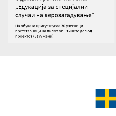
„Едукација за специјални
случаи на аерозагадување”
На обуката присуствуваа 30 учесници
претставници на пилот општините дел од
проектот (51% жени)