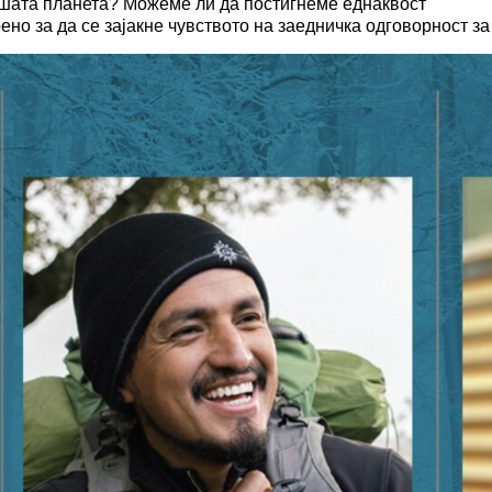
шата планета? Можеме ли да постигнеме еднаквост
ено за да се зајакне чувството на заедничка одговорност з