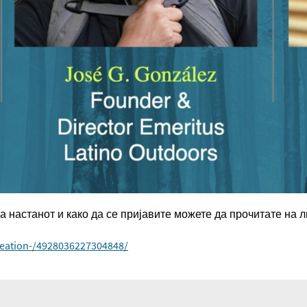
 настанот и како да се пријавите можете да прочитате на 
reation-/4928036227304848/