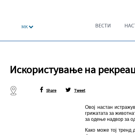
ВЕСТИ
НАС
MK
Искористување на рекреац
Share
Tweet
Овој настан истражув
грижатата за животнат
за одење надвор за о
Како може тој тренд 