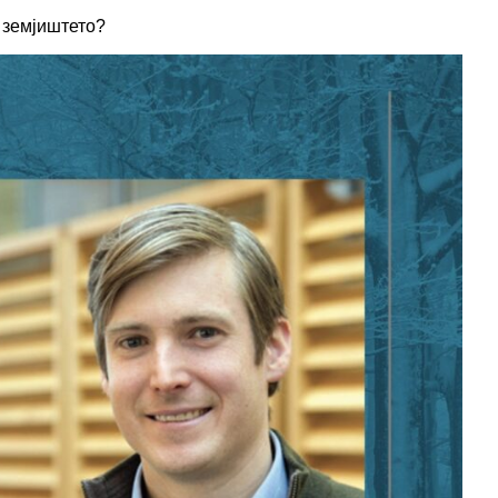
а земјиштето?