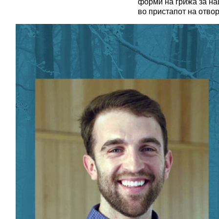
форми на грижа за на
во пристапот на отвор