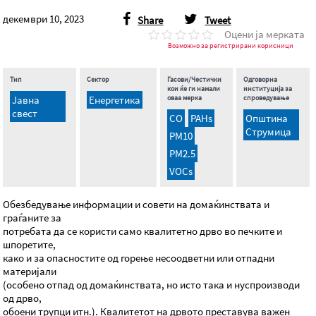
декември 10, 2023
Share
Tweet
Оцени ја мерката
Возможно за регистрирани корисници
Тип
Сектор
Гасови/Честички
Одговорна
кои ќе ги намали
институција за
Јавна
Енергетика
оваа мерка
спроведување
свест
CO
PAHs
Општина
Струмица
PM10
PM2.5
VOCs
Обезбедување информации и совети на домаќинствата и
граѓаните за
потребата да се користи само квалитетно дрво во печките и
шпоретите,
како и за опасностите од горење несоодветни или отпадни
материјали
(особено отпад од домаќинствата, но исто така и нуспроизводи
од дрво,
обоени трупци итн.). Квалитетот на дрвото преставува важен