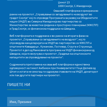
Џинот 23
1000 Скопје, С.Македонија
Оваа веб платформа е креирана во
рамки на проектот „Справување со загадувањето на воздухот во
градот Скопје“ кој го спроведе Програмата за развој на Обединетите
нации (УНДП) во Северна Македонија во партнерство со
Министерство за животна средина и просторно планирање (МЖСПП)
и Град Скопје, со финансиска поддршка на Шведска.
Веб платформата е поддржана и во рамки на втората фаза на
проектот „Справување со загадувањето на воздухот“, кој го
спроведува канцеларијата на УНДП во партнерство со МЖСПП и
општините Кавадарци , Куманово, Гостивар, Струга и Струмица.
Проектот е дел од Рамковната програма на УНДП финансирана од
Шведска, која го вклучува и проектот „Градење на општинските
капацитети за спроведување на проекти“.
Содржината претставена на оваа веб платформа е единствена
одговорност на тимот Амбикон при Универзитетот Гоце Делчев од
Штип и истата не секогаш ги одразува ставовите на УНДП, донаторот
или пак другите партнери на проектот.
ПИШЕТЕ НИ