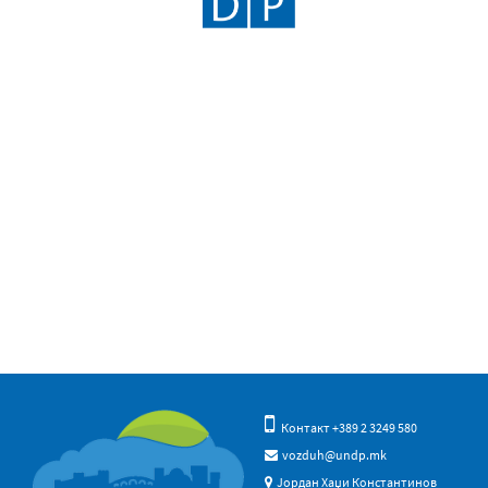
Контакт +389 2 3249 580
vozduh@undp.mk
Јордан Хаџи Константинов