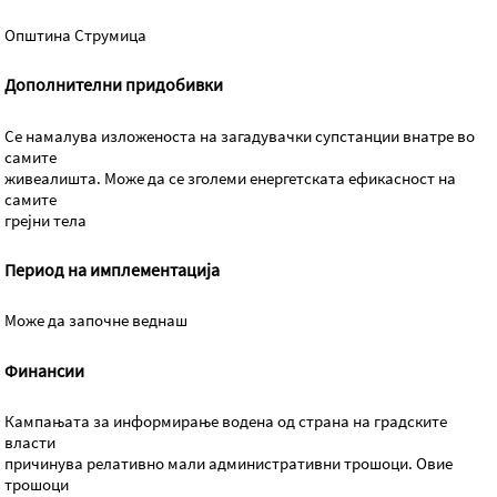
Општина Струмица
Дополнителни придобивки
Се намалува изложеноста на загадувачки супстанции внатре во
самите
живеалишта. Може да се зголеми енергетската ефикасност на
самите
грејни тела
Период на имплементација
Може да започне веднаш
Финансии
Кампањата за информирање водена од страна на градските
власти
причинува релативно мали административни трошоци. Овие
трошоци