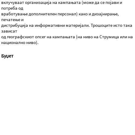
вклучуваат организација на кампањата (може да се појави и
потреба од
вработување дополнителен персонал) како и дизајнирање,
печатење и
дистрибуција на информативни материјали. Трошоците исто така
зависат
од географскиот опсег на кампањата (на ниво на Струмица или на
национално ниво).
Буџет