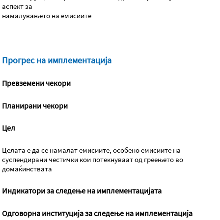
аспект за
намалувањето на емисиите
Прогрес на имплементација
Превземени чекори
Планирани чекори
Цел
Целата е да се намалат емисиите, особено емисиите на
суспендирани честички кои потекнуваат од греењето во
домаќинствата
Индикатори за следење на имплементацијата
Одговорна институција за следење на имплементација