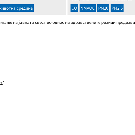
животна средина
CO
NMVOC
PM10
PM2.5
ање на јавната свест во однос на здравствените ризици предизви
t/