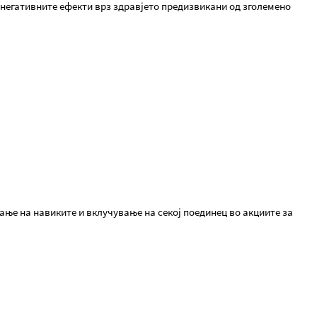
негативните ефекти врз здравјето предизвикани од зголемено
ање на навиките и вклучување на секој поединец во акциите за