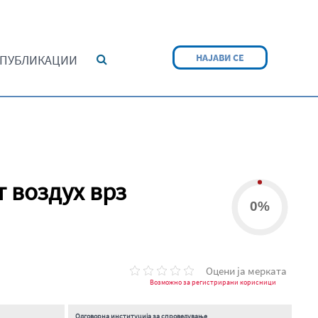
НАЈАВИ СЕ
ПУБЛИКАЦИИ
т воздух врз
0%
Оцени ја мерката
Возможно за регистрирани корисници
Одговорна институција за спроведување