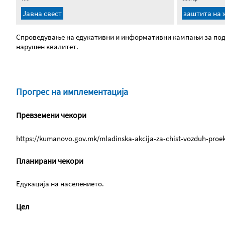
Јавна свест
заштита на 
Спроведување на едукативни и информативни кампањи за подиг
нарушен квалитет.
Прогрес на имплементација
Превземени чекори
https://kumanovo.gov.mk/mladinska-akcija-za-chist-vozduh-proek
Планирани чекори
Едукација на населението.
Цел