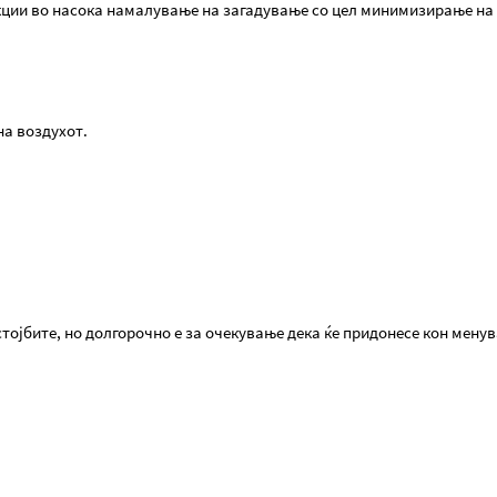
кции во насока намалување на загадување со цел минимизирање на 
на воздухот.
ојбите, но долгорочно е за очекување дека ќе придонесе кон менув