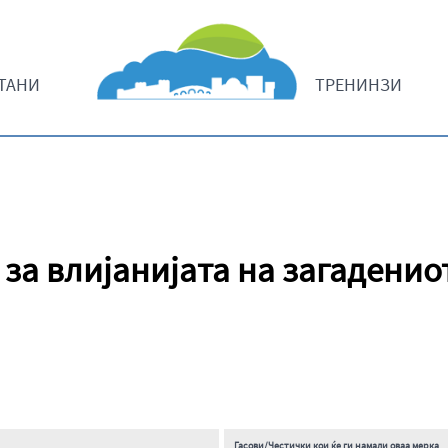
ТАНИ
ТРЕНИНЗИ
 за влијанијата на загаденио
Гасови/Честички кои ќе ги намали оваа мерка