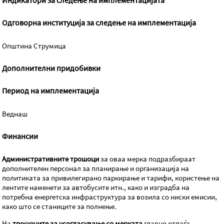
Индикатори за следење на имплементацијата
Одговорна институција за следење на имплементација
Општина Струмица
Дополнителни придобивки
Период на имплементација
Веднаш
Финансии
Административните трошоци
за оваа мерка подразбираат
дополнителен персонал за планирање и организација на
политиката за привилегирано паркирање и тарифи, користење на
лентите наменети за автобусите итн., како и изградба на
потребна енергетска инфраструктура за возила со ниски емисии,
како што се станиците за полнење.
На
трошоците за усогласување со мерката
главно отпаѓа