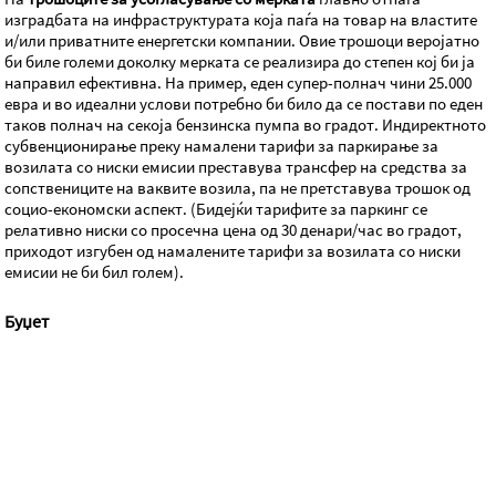
изградбата на инфраструктурата која паѓа на товар на властите
и/или приватните енергетски компании. Овие трошоци веројатно
би биле големи доколку мерката се реализира до степен кој би ја
направил ефективна. На пример, еден супер-полнач чини 25.000
евра и во идеални услови потребно би било да се постави по еден
таков полнач на секоја бензинска пумпа во градот. Индиректното
субвенционирање преку намалени тарифи за паркирање за
возилата со ниски емисии преставува трансфер на средства за
сопствениците на ваквите возила, па не претставува трошок од
социо-економски аспект. (Бидејќи тарифите за паркинг се
релативно ниски со просечна цена од 30 денари/час во градот,
приходот изгубен од намалените тарифи за возилата со ниски
емисии не би бил голем).
Буџет