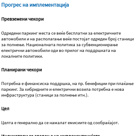
Прогрес на имплементација
Превземени чекори
Одредени паркинг места се веќе бесплатни за електричните
автомобили и на располагање веќе постојат одреден број станици
за полнење. Националната политика за субвенционирање
електрични автомобили оди во прилог на поддршката на
локалните политики.
Планирани чекори
Потребна е финансиска поддршка, на пр. бенефиции при плаќање
паркинг. За хибридните и електрични возила потребна е нова
инфраструктура (станици за полнење итн.).
Цел
Целта е генерално да се намалат емисиите од сообраќајот.