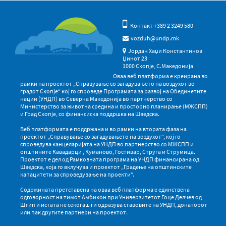
Контакт +389 2 3249 580
vozduh@undp.mk
Јордан Хаџи Константинов
Џинот 23
1000 Скопје, С.Македонија
Оваа веб платформа е креирана во
рамки на проектот „Справување со загадувањето на воздухот во
градот Скопје“ кој го спроведе Програмата за развој на Обединетите
нации (УНДП) во Северна Македонија во партнерство со
Министерство за животна средина и просторно планирање (МЖСПП)
и Град Скопје, со финансиска поддршка на Шведска.
Веб платформата е поддржана и во рамки на втората фаза на
проектот „Справување со загадувањето на воздухот“, кој го
спроведува канцеларијата на УНДП во партнерство со МЖСПП и
општините Кавадарци , Куманово, Гостивар, Струга и Струмица.
Проектот е дел од Рамковната програма на УНДП финансирана од
Шведска, која го вклучува и проектот „Градење на општинските
капацитети за спроведување на проекти“.
Содржината претставена на оваа веб платформа е единствена
одговорност на тимот Амбикон при Универзитетот Гоце Делчев од
Штип и истата не секогаш ги одразува ставовите на УНДП, донаторот
или пак другите партнери на проектот.