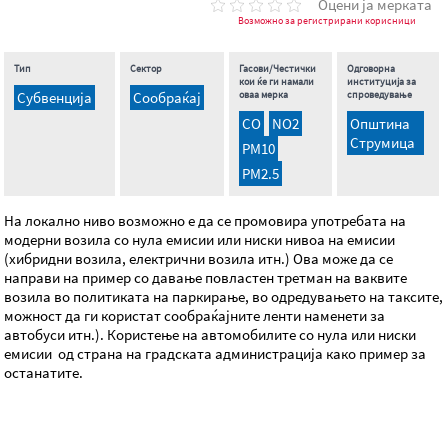
Оцени ја мерката
Возможно за регистрирани корисници
Тип
Сектор
Гасови/Честички
Одговорна
кои ќе ги намали
институција за
Субвенција
Сообраќај
оваа мерка
спроведување
CO
NO2
Општина
Струмица
PM10
PM2.5
На локално ниво возможно е да се промовира употребата на
модерни возила со нула емисии или ниски нивоа на емисии
(хибридни возила, електрични возила итн.) Ова може да се
направи на пример со давање повластен третман на ваквите
возила во политиката на паркирање, во одредувањето на таксите,
можност да ги користат сообраќајните ленти наменети за
автобуси итн.). Користење на автомобилите со нула или ниски
емисии од страна на градската администрација како пример за
останатите.