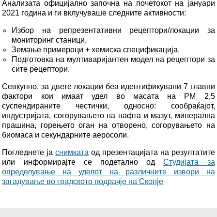
Анализата официјално започна на почетокот на јануари
2021 година и ги вклучуваше следните активности:
Избор на репрезентативни рецептори/локации за
мониторинг станици,
Земање примероци + хемиска спецификација,
Подготовка на мултиваријантен модел на рецептори за
сите рецептори.
Севкупно, за двете локации беа идентификувани 7 главни
фактори кои имаат удел во масата на PM 2,5
суспендираните честички, односно: сообраќајот,
индустријата, согорувањето на нафта и мазут, минерална
прашина, горењето оган на отворено, согорувањето на
биомаса и секундарните аеросоли.
Погледнете ја
снимката
од презентацијата на резултатите
или информирајте се подетално од
Студијата за
определување на уделот на различните извори на
загадување во градското подрачје на Скопје