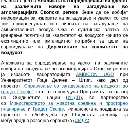
Главната цел на
Анализата за определување на уделот
на различните извори на загадување во
агломерацијата Скопски регион
беше да се добијат
информации за изворите на загадување и уделот со кои
тие придонесуваат кон нивоата на загадување на
амбиенталниот воздух. Ова е суштинска алатка за
креирање политики за квалитетот на воздухот коишто се
експлицитно или имплицитно потребни за цели на
спроведување на
Директивите за квалитетот на
воздухот
.
Анализата за определување на уделот на различните
извори на загадување во агломерацијата Скопски регион
ја изработи лабораторијата
AMBICON UGD
при
Универзитетот Гоце Делчев – Штип, како дел од
проектот
„Справување со загадувањето на воздухот во
градот Скопје“
, што го спроведува Програмата за развој
на Обединетите нации (
УНДП
), во партнерство
со
Министерството за животна средина и просторно
планирање
и
Градот Скопје
. Финансиската поддршка за
проектот е обезбедена од Шведската агенција за
меѓународна развојна соработка (
СИДА
).