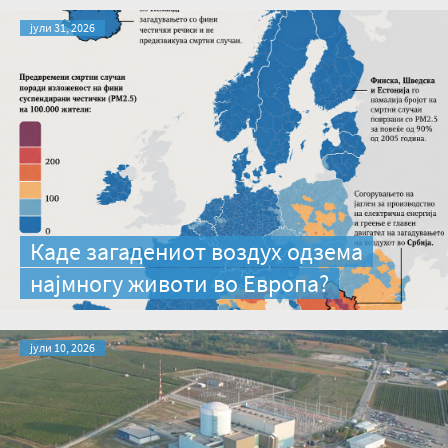
јули 31, 2026
Каде загадениот воздух одзема
најмногу животи во Европа?
јули 10, 2026