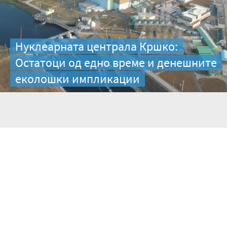
Нуклеарната централа Кршко:
Остатоци од едно време и денешните
еколошки импликации