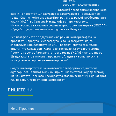
Џинот 23
1000 Скопје, С.Македонија
Оваа веб платформа е креирана во
рамки на проектот „Справување со загадувањето на воздухот во
градот Скопје“ кој го спроведе Програмата за развој на Обединетите
нации (УНДП) во Северна Македонија во партнерство со
Министерство за животна средина и просторно планирање (МЖСПП)
и Град Скопје, со финансиска поддршка на Шведска.
Веб платформата е поддржана и во рамки на втората фаза на
проектот „Справување со загадувањето на воздухот“, кој го
спроведува канцеларијата на УНДП во партнерство со МЖСПП и
општините Кавадарци , Куманово, Гостивар, Струга и Струмица.
Проектот е дел од Рамковната програма на УНДП финансирана од
Шведска, која го вклучува и проектот „Градење на општинските
капацитети за спроведување на проекти“.
Содржината претставена на оваа веб платформа е единствена
одговорност на тимот Амбикон при Универзитетот Гоце Делчев од
Штип и истата не секогаш ги одразува ставовите на УНДП, донаторот
или пак другите партнери на проектот.
ПИШЕТЕ НИ