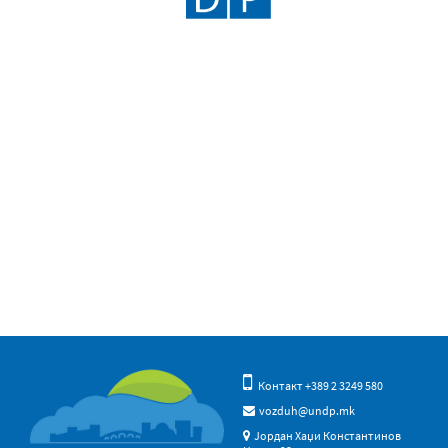
Контакт +389 2 3249 580
vozduh@undp.mk
Јордан Хаџи Константинов