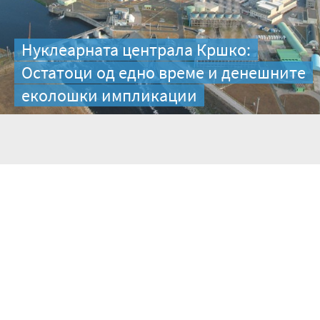
Нуклеарната централа Кршко:
Остатоци од едно време и денешните
еколошки импликации