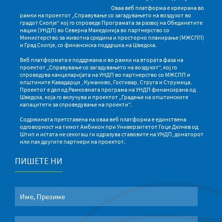
Оваа веб платформа е креирана во
рамки на проектот „Справување со загадувањето на воздухот во
градот Скопје“ кој го спроведе Програмата за развој на Обединетите
нации (УНДП) во Северна Македонија во партнерство со
Министерство за животна средина и просторно планирање (МЖСПП)
и Град Скопје, со финансиска поддршка на Шведска.
Веб платформата е поддржана и во рамки на втората фаза на
проектот „Справување со загадувањето на воздухот“, кој го
спроведува канцеларијата на УНДП во партнерство со МЖСПП и
општините Кавадарци , Куманово, Гостивар, Струга и Струмица.
Проектот е дел од Рамковната програма на УНДП финансирана од
Шведска, која го вклучува и проектот „Градење на општинските
капацитети за спроведување на проекти“.
Содржината претставена на оваа веб платформа е единствена
одговорност на тимот Амбикон при Универзитетот Гоце Делчев од
Штип и истата не секогаш ги одразува ставовите на УНДП, донаторот
или пак другите партнери на проектот.
ПИШЕТЕ НИ