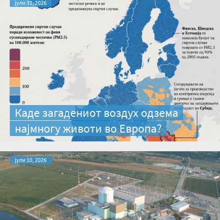
јули 31, 2026
Каде загадениот воздух одзема
најмногу животи во Европа?
јули 10, 2026