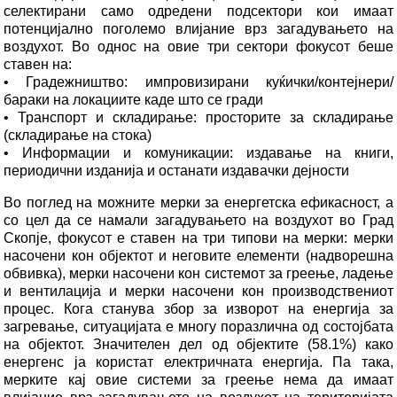
селектирани само одредени подсектори кои имаат
потенцијално поголемо влијание врз загадувањето на
воздухот. Во однос на овие три сектори фокусот беше
ставен на:
• Градежништво: импровизирани куќички/контејнери/
бараки на локациите каде што се гради
• Транспорт и складирање: просторите за складирање
(складирање на стока)
• Информации и комуникации: издавање на книги,
периодични изданија и останати издавачки дејности
Во поглед на можните мерки за енергетска ефикасност, а
со цел да се намали загадувањето на воздухот во Град
Скопје, фокусот е ставен на три типови на мерки: мерки
насочени кон објектот и неговите елементи (надворешна
обвивка), мерки насочени кон системот за греење, ладење
и вентилација и мерки насочени кон производствениот
процес. Кога станува збор за изворот на енергија за
загревање, ситуацијата е многу поразлична од состојбата
на објектот. Значителен дел од објектите (58.1%) како
енергенс ја користат електричната енергија. Па така,
мерките кај овие системи за греење нема да имаат