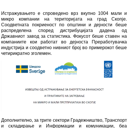
Истражувањето е спроведено врз вкупно 1004 мали и
микро компании на територијата на град Скопје.
Соодветната покриеност по општини и дејности беше
распределена според дистрибуцијата дадена од
Државниот завод за статистика. Фокусот беше ставен на
компаниите кои работат во дејноста Преработувачка
индустрија и соодветно нивниот број во примерокот беше
четирикратно зголемен.
Дополнително, за трите сектори Градежништво, Транспорт
и складирање и Информации и комуникации, беа