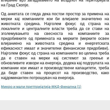
влијание врз загадувањето на воздухот на територијата
на Град Скопје.
Од анкетата се гледа дека постои простор за примена на
мерки кај компаниите кои би влијаеле значително на
животната средина. Најголем фокус од страна на
локалните и централните власти треба да се стави на
зголемувањето на свесноста на компаниите за
придобивките од примената на мерките (мерките освен
влијаниено на животната средина и енергетската
ефикасност имаат и значителни финансиски придобиви).
Најголем фокус од страна на компаниите во целина треба
да е ставен на мерки кај системот за греење и
обновливите извори на енергија, додека кај подгрупата на
компании кои имаат и производствени капацитети, треба
да биде ставен на процесот на производство, како
најдоминантен потрошувач на енергија.
Микро и мали претпријатија-МКД-Финална (1)