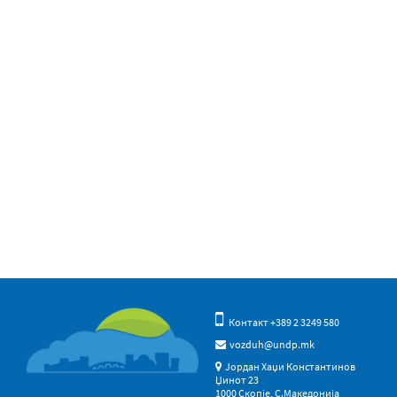
Контакт +389 2 3249 580
vozduh@undp.mk
Јордан Хаџи Константинов
Џинот 23
1000 Скопје, С.Македонија