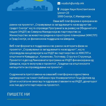
vozduh@undp.mk
Јордан Хаџи Константинов
Џинот 23
1000 Скопје, С.Македонија
Оваа веб платформа е креирана во
рамки на проектот „Справување со загадувањето на воздухот во
градот Скопје“ кој го спроведе Програмата за развој на Обединетите
нации (УНДП) во Северна Македонија во партнерство со
Министерство за животна средина и просторно планирање (МЖСПП)
и Град Скопје, со финансиска поддршка на Шведска.
Веб платформата е поддржана и во рамки на втората фаза на
проектот „Справување со загадувањето на воздухот“, кој го
спроведува канцеларијата на УНДП во партнерство со МЖСПП и
општините Кавадарци , Куманово, Гостивар, Струга и Струмица.
Проектот е дел од Рамковната програма на УНДП финансирана од
Шведска, која го вклучува и проектот „Градење на општинските
капацитети за спроведување на проекти“.
Содржината претставена на оваа веб платформа е единствена
одговорност на тимот Амбикон при Универзитетот Гоце Делчев од
Штип и истата не секогаш ги одразува ставовите на УНДП, донаторот
или пак другите партнери на проектот.
ПИШЕТЕ НИ