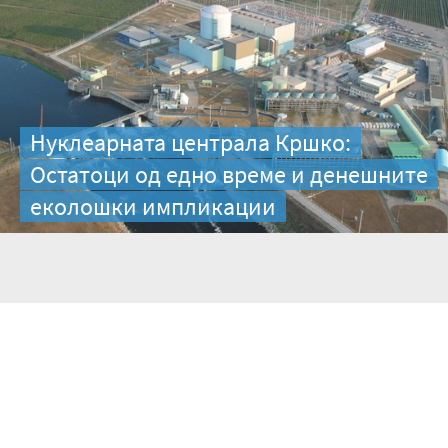
Нуклеарната централа Кршко:
Остатоци од едно време и денешните
еколошки импликации