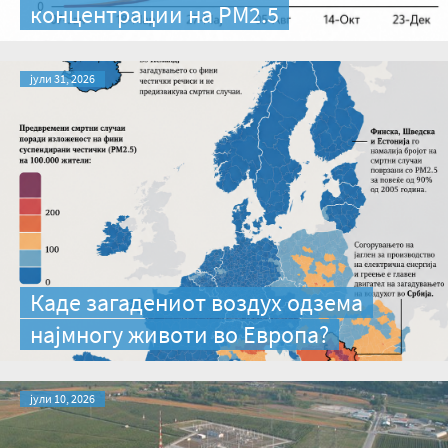
концентрации на PM2.5
јули 31, 2026
Каде загадениот воздух одзема
најмногу животи во Европа?
јули 10, 2026