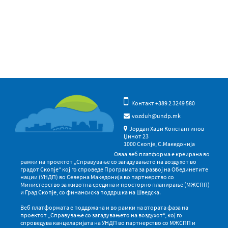
Контакт +389 2 3249 580
vozduh@undp.mk
Јордан Хаџи Константинов
Џинот 23
1000 Скопје, С.Македонија
Оваа веб платформа е креирана во
рамки на проектот „Справување со загадувањето на воздухот во
градот Скопје“ кој го спроведе Програмата за развој на Обединетите
нации (УНДП) во Северна Македонија во партнерство со
Министерство за животна средина и просторно планирање (МЖСПП)
и Град Скопје, со финансиска поддршка на Шведска.
Веб платформата е поддржана и во рамки на втората фаза на
проектот „Справување со загадувањето на воздухот“, кој го
спроведува канцеларијата на УНДП во партнерство со МЖСПП и