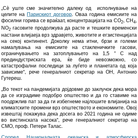
„Сѐ уште сме значително далеку од исполнување на
целите на
Парискиот договор
. Оваа година емисиите на
фосилни горива се враќаат, концентрацијата на CO
, CH
,
2
4
NO
гасовите продолжува да расте и тешките временски
2
настани влијаеја врз здравјето, животите и егзистенцијата
на секој континент. Доколку нема итни, брзи и големи
намалувања на емисиите на стакленичките гасови,
ограничувањето на затоплувањето на 1,5 ° C над
прединдустриската ера, ќе биде невозможно, со
катастрофални последици за луѓето и планетата од која
зависиме“, рече генералниот секретар на ОН, Антонио
Гутереш.
„Во текот на пандемијата дојдовме до заклучок дека мора
да се изградиме подобро општество и да го ставиме на
поодржлив пат за да ги избегнеме најлошите влијанија на
климатските промени врз општеството и економиите. Овој
извештај покажува дека досега во 2021 година не одиме
во вистинската насока“, рече генералниот секретар на
СМО, проф. Петери Талас.
Според Националната океанска и атмосферска