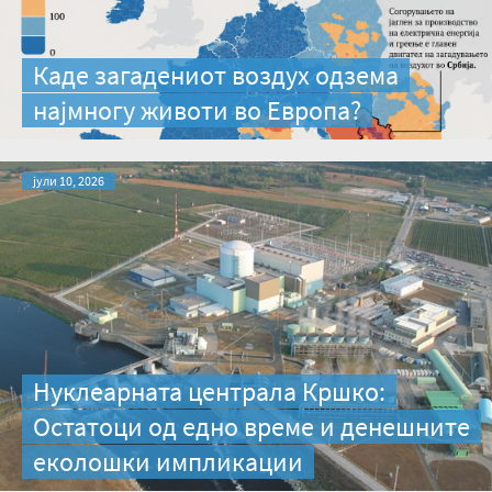
Каде загадениот воздух одзема
најмногу животи во Европа?
јули 10, 2026
Нуклеарната централа Кршко:
Остатоци од едно време и денешните
еколошки импликации