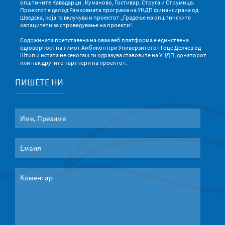
општините Кавадарци , Куманово, Гостивар, Струга и Струмица.
Проектот е дел од Рамковната програма на УНДП финансирана од
Шведска, која го вклучува и проектот „Градење на општинските
капацитети за спроведување на проекти“.
Содржината претставена на оваа веб платформа е единствена
одговорност на тимот Амбикон при Универзитетот Гоце Делчев од
Штип и истата не секогаш ги одразува ставовите на УНДП, донаторот
или пак другите партнери на проектот.
ПИШЕТЕ НИ