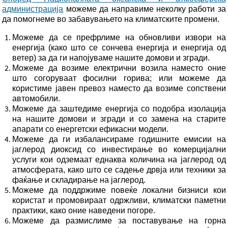
администрација
можеме да направиме неколку работи за
да помогнеме во забавувањето на климатските промени.
Можеме да се префрлиме на обновливи извори на
енергија (како што се сончева енергија и енергија од
ветер) за да ги напојуваме нашите домови и згради.
Можеме да возиме електрични возила наместо оние
што согоруваат фосилни горива; или можеме да
користиме јавен превоз наместо да возиме сопствени
автомобили.
Можеме да заштедиме енергија со подобра изолација
на нашите домови и згради и со замена на старите
апарати со енергетски ефикасни модели.
Можеме да ги избалансираме годишните емисии на
јаглерод диоксид со инвестирање во комерцијални
услуги кои одземаат еднаква количина на јаглерод од
атмосферата, како што се садење дрвја или техники за
фаќање и складирање на јаглерод.
Можеме да поддржиме повеќе локални бизниси кои
користат и промовираат одржливи, климатски паметни
практики, како оние наведени погоре.
Можеме да размислиме за поставување на горна