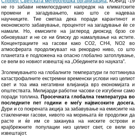
Според Светската метеролошка организација
, КОВИД -19
не го забави немилосрдниот напредок на климатските
промени и загадувањето, како што се надеваа
научниците. Тие сметаа дека поради карантинот и
економското забавување, процентот на загадување ќе се
намали. Но, емисиите на јаглерод диоксид брзо се
обновуваат и не се ни блиску до намалување на истите.
Концентрациите на гасови како CO2, CH4, NO2 во
атмосферата продолжуваат на рекордно ниво, со што
планетата е подложена на опасно глобално затоплување,
се вели во новиот извештај на „Обединети во науката”.
Зголемувањето на глобалните температури ги поттикнува
катастрофалните екстремни временски услови низ целиот
свет и тоа има негативни влијанија врз економијата и
општествата. Милијарди работни часови се изгубени само
поради топлина.
Просечната глобална температура во
последните пет години е меѓу највисоките досега.
Дури и со покрената акција за забавување на емисиите на
стакленички гасови, нивото на морињата ќе продолжи да
расте и ќе им се заканува на ниските острови и
крајбрежните популации низ целиот свет, се вели во
извештајот.