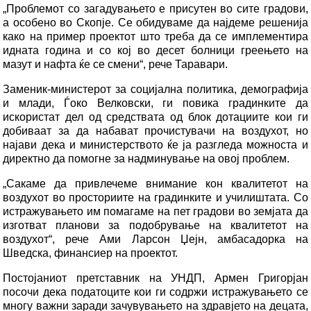
„Проблемот со загадувањето е присутен во сите градови,
а особено во Скопје. Се обидуваме да најдеме решенија
како на пример проектот што треба да се имплементира
идната година и со кој во десет болници греењето на
мазут и нафта ќе се смени“, рече Таравари.
Заменик-министерот за социјална политика, демографија
и млади, Ѓоко Велковски, ги повика градинките да
искористат дел од средствата од блок дотациите кои ги
добиваат за да набават прочистувачи на воздухот, но
најави дека и министерството ќе ја разгледа можноста и
директно да помогне за надминување на овој проблем.
„Сакаме да привлечеме внимание кон квалитетот на
воздухот во просториите на градинките и училиштата. Со
истражувањето им помагаме на пет градови во земјата да
изготват планови за подобрување на квалитетот на
воздухот“, рече Ами Ларсон Џејн, амбасадорка на
Шведска, финансиер на проектот.
Постојаниот претставник на УНДП, Армен Григорјан
посочи дека податоците кои ги содржи истражувањето се
многу важни заради зачувувањето на здравјето на децата,