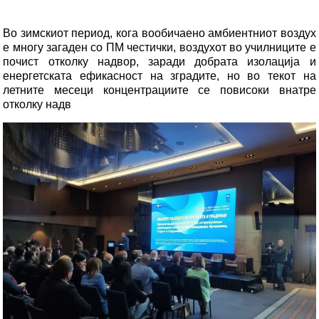
Во зимскиот период, кога вообичаено амбиентниот воздух
е многу загаден со ПМ честички, воздухот во училниците е
почист отколку надвор, заради добрата изолација и
енергетската ефикасност на зградите, но во текот на
летните месеци концентрациите се повисоки внатре
отколку надв