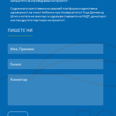
капацитети за спроведување на проекти“.
Содржината претставена на оваа веб платформа е единствена
одговорност на тимот Амбикон при Универзитетот Гоце Делчев од
Штип и истата не секогаш ги одразува ставовите на УНДП, донаторот
или пак другите партнери на проектот.
ПИШЕТЕ НИ