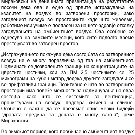
Мираковски на денешната презентација на резултатите
посочи дека ова е едно од првите истражувања на
квалитет на воздух во затворени простории, иако
загадениот воздух во просториите каде што живееме,
работиме или учиме е поопасен за нашето здравје отколку
загадувањето на амбиентниот воздух. Ова особено се
однесува на зимските месеци, кога сите подолго време
престојуваат во затворен простор.
„Истражувањето покажува дека состојбата со затворениот
воздух не е многу поразлична од таа на амбиентниот.
Надминати се дозволените граници на концентрациите на
цврстите честички, кои за ПМ 2,5 честичките се 25
микрограми на кубен метар, додека другите загадувачи се
во прифатливи граници. Позитивно е што во затворените
простории има повеќе можности за надминување на оваа
состојба, како што се системите за вентилација,
прочистувачи на воздух, подобра хигиена и слично.
Особено е важно да се преземат овие мерки бидејќи
здравата средина за децата е многу важна“, рече
Мираковски.
Во зимскиот период, кога вообичаено амбиентниот воздух