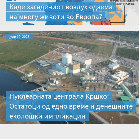
Каде загадениот воздух одзема
најмногу животи во Европа?
јули 10, 2026
Нуклеарната централа Кршко:
Остатоци од едно време и денешните
еколошки импликации