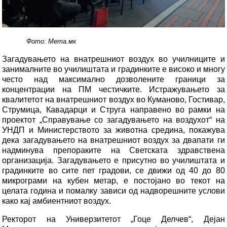
Фото: Мета.мк
Загадувањето на внатрешниот воздух во училниците и
занималните во училиштата и градинките е високо и многу
често над максимално дозволените граници за
концентрации на ПМ честичките. Истражувањето за
квалитетот на внатрешниот воздух во Куманово, Гостивар,
Струмица, Кавадарци и Струга направено во рамки на
проектот „Справување со загадувањето на воздухот“ на
УНДП и Министерството за животна средина, покажува
дека загадувањето на внатрешниот воздух за двапати ги
надминува препораките на Светската здравствена
организација. Загадувањето е присутно во училиштата и
градинките во сите пет градови, се движи од 40 до 80
микрограми на кубен метар, е постојано во текот на
целата година и помалку зависи од надворешните услови
како кај амбиентниот воздух.
Ректорот на Универзитетот „Гоце Делчев“, Дејан