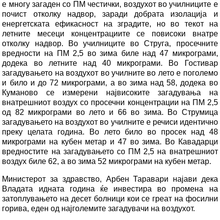
е многу загаден со ПМ честички, воздухот во училниците е
почист отколку надвор, заради добрата изолација и
енергетската ефикасност на зградите, но во текот на
летните месеци концентрациите се повисоки внатре
отколку надвор. Во училниците во Струга, просечните
вредности на ПМ 2,5 во зима биле над 47 микрограми,
додека во летните над 40 микрограми. Во Гостивар
загадувањето на воздухот во училните во лето е поголемо
и било и до 72 микрограми, а во зима над 58, додека во
Куманово се измерени највисоките загадувања на
внатрешниот воздух со просечни концентрации на ПМ 2,5
од 82 микрограми во лето и 66 во зима. Во Струмица
загадувањето на воздухот во училните е речиси идентично
преку целата година. Во лето било во просек над 48
микрограми на кубен метар и 47 во зима. Во Кавадарци
вредностите на загадувањето со ПМ 2,5 на внатрешниот
воздух биле 62, а во зима 52 микрограми на кубен метар.
Министерот за здравство, Арбен Таравари најави дека
Владата идната година ќе инвестира во промена на
затоплувањето на десет болници кои се греат на фосилни
горива, еден од најголемите загадувачи на воздухот.