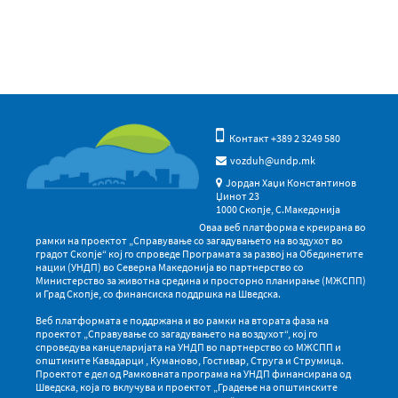
Контакт +389 2 3249 580
vozduh@undp.mk
Јордан Хаџи Константинов
Џинот 23
1000 Скопје, С.Македонија
Оваа веб платформа е креирана во
рамки на проектот „Справување со загадувањето на воздухот во
градот Скопје“ кој го спроведе Програмата за развој на Обединетите
нации (УНДП) во Северна Македонија во партнерство со
Министерство за животна средина и просторно планирање (МЖСПП)
и Град Скопје, со финансиска поддршка на Шведска.
Веб платформата е поддржана и во рамки на втората фаза на
проектот „Справување со загадувањето на воздухот“, кој го
спроведува канцеларијата на УНДП во партнерство со МЖСПП и
општините Кавадарци , Куманово, Гостивар, Струга и Струмица.
Проектот е дел од Рамковната програма на УНДП финансирана од
Шведска, која го вклучува и проектот „Градење на општинските