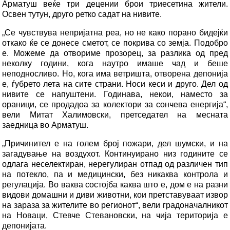
Арматуш веќе три децении брои триесетина жители.
Освен тутун, друго ретко садат на нивите.
„Се чувствува непријатна реа, но не како порано бидејќи
откако ќе се донесе сметот, се покрива со земја. Подобро
е. Можеме да отвориме прозорец, за разлика од пред
неколку години, кога наутро имаше чад и беше
неподносливо. Но, кога има ветришта, отворена депонија
е, ѓубрето лета на сите страни. Носи кеси и друго. Дел од
нивите се напуштени. Годинава, некои, наместо за
ораници, се продадоа за колектори за сончева енергија“,
вели Митат Халимовски, претседател на месната
заедница во Арматуш.
„Причинител е на голем број пожари, дел шумски, и на
загадување на воздухот. Континуирано низ годините се
одлага неселектиран, нерегулиран отпад од различен тип
на потекло, па и медицински, без никаква контрола и
регулација. Во ваква состојба каква што е, дом е на разни
видови домашни и диви животни, кои претставуваат извор
на зараза за жителите во регионот“, вели градоначалникот
на Новаци, Стевче Стевановски, на чија територија е
депонијата.