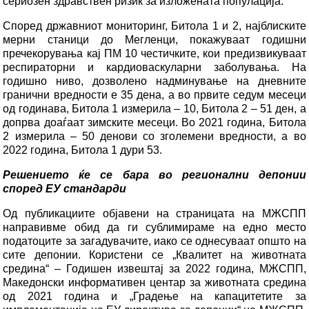
сериозен здравствен ризик за изложената популација.
Според државниот мониторинг, Битола 1 и 2, најблиските
мерни станици до Мегленци, покажуваат годишни
пречекорувања кај ПМ 10 честичките, кои предизвикуваат
респираторни и кардиоваскуларни заболувања. На
годишно ниво, дозволено надминување на дневните
гранични вредности е 35 дена, а во првите седум месеци
од годинава, Битола 1 измерила – 10, Битола 2 – 51 ден, а
допрва доаѓаат зимските месеци. Во 2021 година, Битола
2 измерила – 50 денови со зголемени вредности, а во
2022 година, Битола 1 дури 53.
Решението ќе се бара во регионални депонии
според ЕУ стандарди
Од публикациите објавени на страницата на МЖСПП
направивме обид да ги сублимираме на едно место
податоците за загадувачите, иако се однесуваат општо на
сите депонии. Користени се „Квалитет на животната
средина“ – Годишен извештај за 2022 година, МЖСПП,
Македонски информативен центар за животната средина
од 2021 година и „Градење на капацитетите за