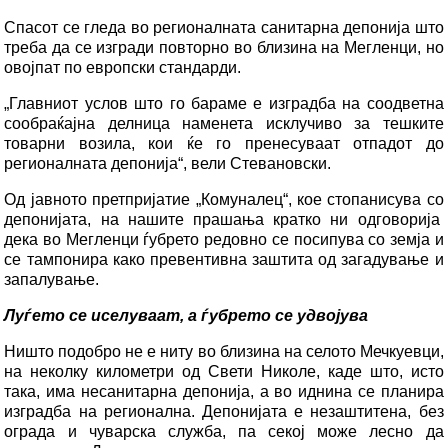
Спасот се гледа во регионалната санитарна депонија што
треба да се изгради повторно во близина на Мегленци, но
овојпат по европски стандарди.
„Главниот услов што го бараме е изградба на соодветна
сообраќајна делница наменета исклучиво за тешките
товарни возила, кои ќе го пренесуваат отпадот до
регионалната депонија“, вели Стевановски.
Од јавното претпријатие „Комуналец“, кое стопанисува со
депонијата, на нашите прашања кратко ни одговорија
дека во Мегленци ѓубрето редовно се посипува со земја и
се тампонира како превентивна заштита од загадување и
запалување.
Луѓето се иселуваат, а ѓубрето се удвојува
Ништо подобро не е ниту во близина на селото Мечкуевци,
на неколку километри од Свети Николе, каде што, исто
така, има несанитарна депонија, а во иднина се планира
изградба на регионална. Депонијата е незаштитена, без
ограда и чуварска служба, па секој може лесно да