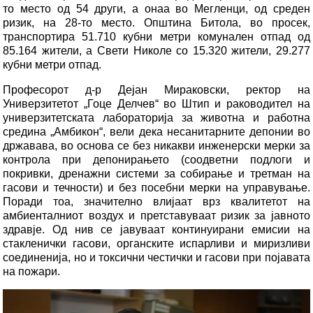
то место од 54 други, а онаа во Мегленци, од среден
ризик, на 28-то место. Општина Битола, во просек,
транспортира 51.710 кубни метри комунален отпад од
85.164 жители, а Свети Николе со 15.320 жители, 29.277
кубни метри отпад.
Професорот д-р Дејан Мираковски, ректор на
Универзитетот „Гоце Делчев“ во Штип и раководител на
универзитетската лабораторија за животна и работна
средина „Амбикон“, вели дека несанитарните депонии во
државава, во основа се без никакви инженерски мерки за
контрола при депонирањето (соодветни подлоги и
покривки, дренажни системи за собирање и третман на
гасови и течности) и без посебни мерки на управување.
Поради тоа, значително влијаат врз квалитетот на
амбиенталниот воздух и претставуваат ризик за јавното
здравје. Од нив се јавуваат континуирани емисии на
стакленички гасови, органските испарливи и миризливи
соединенија, но и токсични честички и гасови при појавата
на пожари.