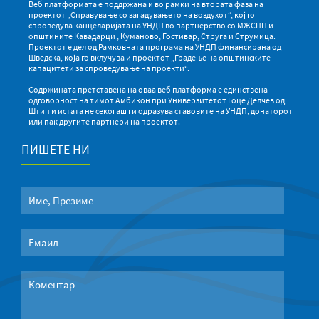
Веб платформата е поддржана и во рамки на втората фаза на
проектот „Справување со загадувањето на воздухот“, кој го
спроведува канцеларијата на УНДП во партнерство со МЖСПП и
општините Кавадарци , Куманово, Гостивар, Струга и Струмица.
Проектот е дел од Рамковната програма на УНДП финансирана од
Шведска, која го вклучува и проектот „Градење на општинските
капацитети за спроведување на проекти“.
Содржината претставена на оваа веб платформа е единствена
одговорност на тимот Амбикон при Универзитетот Гоце Делчев од
Штип и истата не секогаш ги одразува ставовите на УНДП, донаторот
или пак другите партнери на проектот.
ПИШЕТЕ НИ