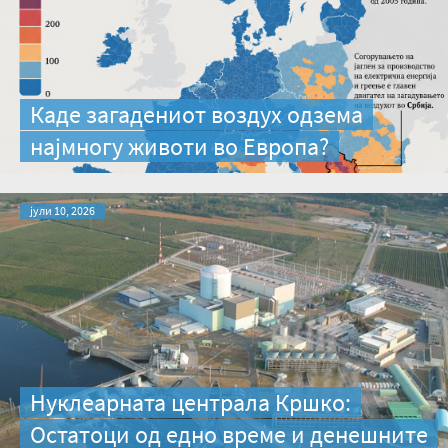
Каде загадениот воздух одзема
најмногу животи во Европа?
јули 10, 2026
Нуклеарната централа Кршко:
Остатоци од едно време и денешните