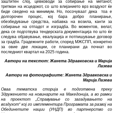
заштитен слој, цевководи за собирање на метанот,
третман на исцедокот, со што влијанието врз воздухот ќе
биде сведено на минимум. Но, посочуваат дека тоа е
долгорочен процес, кој бара добро планирање,
обезбедување средства, набавка на возила, канти за
собирање на отпадот и изградба. Во моментов, велат,
дека се подготвува тендерската документација по што ќе
следува објавување, евалуација и потпишување договор
за градба. Градежните работи, според МЖСПП, конкретно
за овие две локации, се планирани да почнат во
последниот квартал на 2025 година.
Автори на текстот: Жанета Здравковска и Марија
Лазева
Автори на фотографиите: Жанета Здравковска и
Марија Лазева
Оваа тематска сторија е подготвена преку
Здружението на новинарите на Македонија, а во рамки
на проектот „Справување со загадувањето на
воздухот“ кој го имплементира Програмата за развој на
Обединетите нации (УНДП) во партнерство со