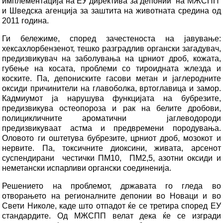
имплементација на ЕУ директива за депонии“ на МЖСПП
и Шведска агенција за заштита на животната средина од
2011 година.
Ги бележиме, според зачестеноста на јавување:
хексахлорбензенот, тешко разградлив органски загадувач,
предизвикувач на заболувања на црниот дроб, кожата,
губење на косата, проблеми со тироидната жлезда и
коските. Па, депониските гасови метан и јаглеродните
оксиди причинители на главоболка, вртоглавица и замор.
Кадмиумот ја нарушува функцијата на бубрезите,
предизвикува остеопороза и рак на белите дробови,
полицикличните ароматични јаглеводороди
предизвикуваат астма и предвремени породувања.
Оловото ги оштетува бубрезите, црниот дроб, мозокот и
нервите. Па, токсичните диоксини, живата, арсенот
суспендирани честички ПМ10, ПM2,5, азотни оксиди и
неметански испарливи органски соединенија.
Решението на проблемот, државата го гледа во
отворањето на регионалните депонии во Новаци и во
Свети Николе, каде што отпадот ќе се третира според ЕУ
стандардите. Од МЖСПП велат дека ќе се изгради