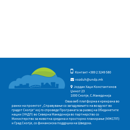
Контакт +389 2 3249 580
vozduh@undp.mk
Јордан Хаџи Константинов
Џинот 23
1000 Скопје, С.Македонија
Оваа веб платформа е креирана во
рамки на проектот „Справување со загадувањето на воздухот во
градот Скопје“ кој го спроведе Програмата за развој на Обединетите
нации (УНДП) во Северна Македонија во партнерство со
Министерство за животна средина и просторно планирање (МЖСПП)
и Град Скопје, со финансиска поддршка на Шведска.