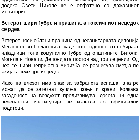
додека Свети Николе не е опфатено со државниот
мониторинг.
Ветерот шири ѓубре и прашина, а токсичниот исцедок
смрдеа
Ветерот носи облаци прашина од несанитарната депонија
Мегленци во Пелагонија, каде што годишно со собираат
илјадници тони комунално ѓубре од општините Битола,
Могила и Новаци. Депонијата постои над три децении. Од
неа се шири непријатна миризба, се разнесува смет, а по
земјата тече црн исцедок.
Иако на влезот има знак за забранета испаша, внатре
можат да се затекнат кучиња, коњи и крави. Колкава
загаденост на воздухот предизвикува, досега ни една
релевантна институција не излегла со официјални
податоци.