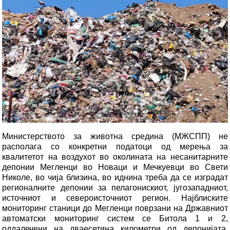
Министерството за животна средина (МЖСПП) не
располага со конкретни податоци од мерења за
квалитетот на воздухот во околината на несанитарните
депонии Мегленци во Новаци и Мечкуевци во Свети
Николе, во чија близина, во иднина треба да се изградат
регионалните депонии за пелагонискиот, југозападниот,
источниот и североисточниот регион. Најблиските
мониторинг станици до Мегленци поврзани на Државниот
автоматски мониторинг систем се Битола 1 и 2,
оддалечени на дваесетина километри од депонијата,