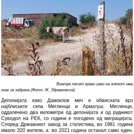
Внатре пасат крави иако на влезот има
знак за забрана (Фото: Ж. Здравковска)
Депонијата како Дамоклов меч е обвисната врз
најблиските села Мегленци и Арматуш. Мегленци,
оддалечено два километри од депонијата и од рудникот
Суводол на РЕК, со години е погодено од миграцијата.
Според Државниот завод за статистика, во 1981 година
имало 320 жители, а во 2021 година останал само еден.