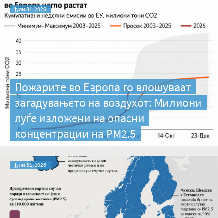
јули 31, 2026
Пожарите во Европа го влошуваат
загадувањето на воздухот: Милиони
луѓе изложени на опасни
концентрации на PM2.5
јули 31, 2026