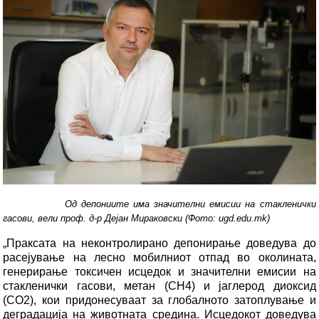
Од депониите има значителни емисии на стакленички
гасови, вели проф. д-р Дејан Мираковски
(Фото: ugd.edu.mk)
„Праксата на неконтролирано депонирање доведува до
расејување на лесно мобилниот отпад во околината,
генерирање токсичен исцедок и значителни емисии на
стакленички гасови, метан (CH4) и јаглерод диоксид
(CO2), кои придонесуваат за глобалното затоплување и
деградација на животната средина. Исцедокот доведува