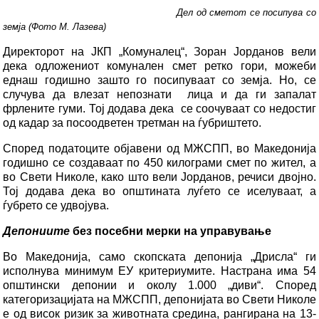
Дел од сметот се посипува со
земја (Фото М. Лазева)
Директорот на ЈКП „Комуналец“, Зоран Јорданов вели
дека одложениот комунален смет ретко гори, можеби
еднаш годишно зашто го посипуваат со земја. Но, се
случува да влезат непознати лица и да ги запалат
фрлените гуми. Тој додава дека се соочуваат со недостиг
од кадар за посоодветен третман на ѓубриштето.
Според податоците објавени од МЖСПП, во Македонија
годишно се создаваат по 450 килограми смет по жител, а
во Свети Николе, како што вели Јорданов, речиси двојно.
Тој додава дека во општината луѓето се иселуваат, а
ѓубрето се удвојува.
Депониите
без посебни мерки на управување
Во Македонија, само скопската депонија „Дрисла“ ги
исполнува минимум ЕУ критериумите. Настрана има 54
општински депонии и околу 1.000 „диви“. Според
категоризацијата на МЖСПП, депонијата во Свети Николе
е од висок ризик за животната средина, рангирана на 13-