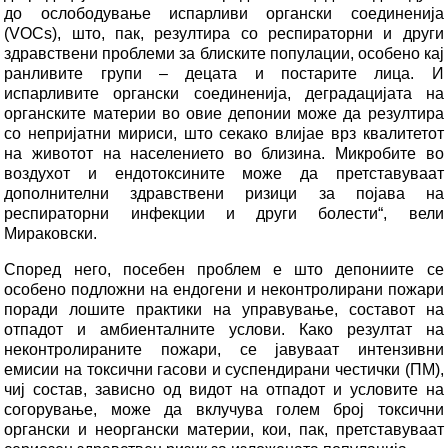
до ослободување испарливи органски соединенија
(VOCs), што, пак, резултира со респираторни и други
здравствени проблеми за блиските популации, особено кај
ранливите групи – децата и постарите лица. И
испарливите органски соединенија, деградацијата на
органските материи во овие депонии може да резултира
со непријатни мириси, што секако влијае врз квалитетот
на животот на населението во близина. Микробите во
воздухот и ендотоксините може да претставуваат
дополнителни здравствени ризици за појава на
респираторни инфекции и други болести“, вели
Мираковски.
Според него, посебен проблем е што депониите се
особено подложни на ендогени и неконтролирани пожари
поради лошите практики на управување, составот на
отпадот и амбиенталните услови. Како резултат на
неконтролираните пожари, се јавуваат интензивни
емисии на токсични гасови и суспендирани честички (ПM),
чиј состав, зависно од видот на отпадот и условите на
согорување, може да вклучува голем број токсични
органски и неоргански материи, кои, пак, претставуваат