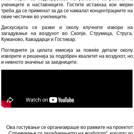
учениците и наставниците. Гостите истакнаа кои мерки
треба да се применат за да се намалат концентрациите на
овие честички во училниците.
Дискусијата се разви и околу клучните извори на
загадување на воздухот во Скопје, Струмица, Струга,
Куманово, Кавадарци и Гостивар.
Погледнете ја целата емисија за повеќе детали околу
изворите и решенија за подобрен квалитет на воздухот, но
и нивното значење за заедниците.
Ова гостување се организираше во рамките на проектот
„Справување со загадувањето на воздухот“, којшто го