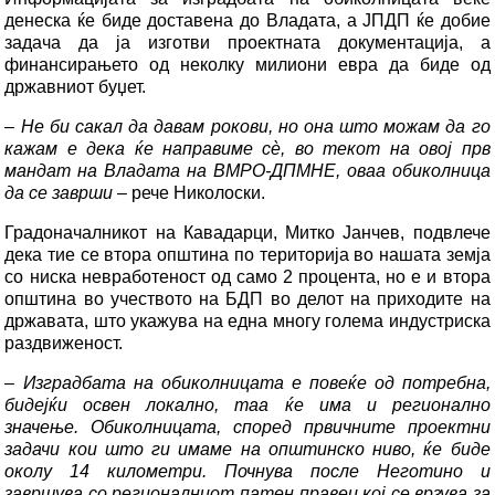
денеска ќе биде доставена до Владата, а ЈПДП ќе добие
задача да ја изготви проектната документација, а
финансирањето од неколку милиони евра да биде од
државниот буџет.
–
Не би сакал да давам рокови, но она што можам да го
кажам е дека ќе направиме сè, во текот на овој прв
мандат на Владата на ВМРО-ДПМНЕ, оваа обиколница
да се заврши
– рече Николоски.
Градоначалникот на Кавадарци, Митко Јанчев, подвлече
дека тие се втора општина по територија во нашата земја
со ниска невработеност од само 2 процента, но е и втора
општина во учеството на БДП во делот на приходите на
државата, што укажува на една многу голема индустриска
раздвиженост.
–
Изградбата на обиколницата е повеќе од потребна,
бидејќи освен локално, таа ќе има и регионално
значење. Обиколницата, според првичните проектни
задачи кои што ги имаме на општинско ниво, ќе биде
околу 14 километри. Почнува после Неготино и
завршува со регионалниот патен правец кој се врзува за