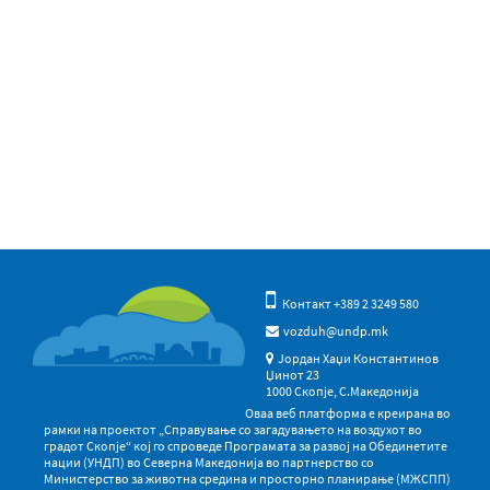
Контакт +389 2 3249 580
vozduh@undp.mk
Јордан Хаџи Константинов
Џинот 23
1000 Скопје, С.Македонија
Оваа веб платформа е креирана во
рамки на проектот „Справување со загадувањето на воздухот во
градот Скопје“ кој го спроведе Програмата за развој на Обединетите
нации (УНДП) во Северна Македонија во партнерство со
Министерство за животна средина и просторно планирање (МЖСПП)