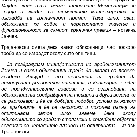
Мајден, каде што имаме потпишано Меморандум со
Грција и заедно со тамошните министерства за
изградба на граничниот премин. Така што, оваа,
обиколница ќе добие и порегионално значење и
функционалност за самиот граничен премин
– истакна
Јанчев.
Трајановски смета дека вакви обиколници, час поскоро
треба да се изградат околу сите општини.
–
Ја поздравувам иницијативата на градоначалникот
Јанчев и вакви обиколници треба да имаат во повеќе
градови. Апсурд е низ центарот на градот да
поминуваат регионални патишта, а Кавадарци е еден
од поиндустриските градови и со изградбата на
обиколницата сообраќајот на товарни и други возила ќе
се растовари и ќе се добијат подобри услови за живот
на граѓаните, а ќе се овозможи и поголем развој на
општината затоа што знаеме дека околу
обиколниците се градат стопански и станбени објекти
согласно со деталните планови на општината
– изјави
Трајановски.