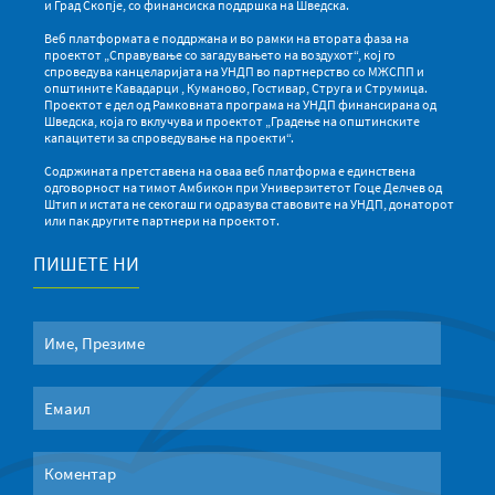
и Град Скопје, со финансиска поддршка на Шведска.
Веб платформата е поддржана и во рамки на втората фаза на
проектот „Справување со загадувањето на воздухот“, кој го
спроведува канцеларијата на УНДП во партнерство со МЖСПП и
општините Кавадарци , Куманово, Гостивар, Струга и Струмица.
Проектот е дел од Рамковната програма на УНДП финансирана од
Шведска, која го вклучува и проектот „Градење на општинските
капацитети за спроведување на проекти“.
Содржината претставена на оваа веб платформа е единствена
одговорност на тимот Амбикон при Универзитетот Гоце Делчев од
Штип и истата не секогаш ги одразува ставовите на УНДП, донаторот
или пак другите партнери на проектот.
ПИШЕТЕ НИ