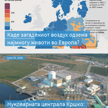
Каде загадениот воздух одзема
најмногу животи во Европа?
јули 10, 2026
Нуклеарната централа Кршко: