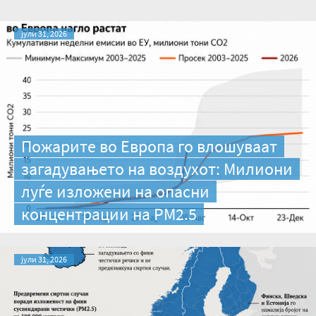
јули 31, 2026
Пожарите во Европа го влошуваат
загадувањето на воздухот: Милиони
луѓе изложени на опасни
концентрации на PM2.5
јули 31, 2026