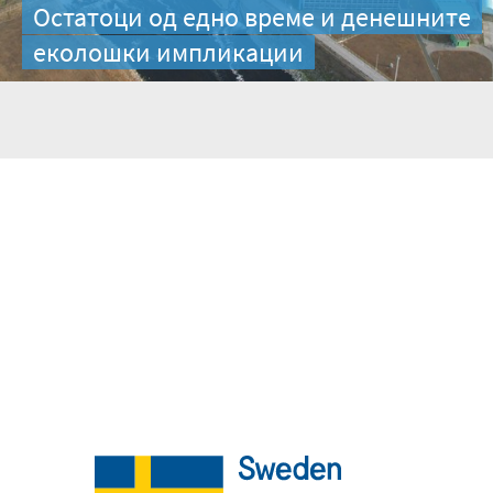
Остатоци од едно време и денешните
еколошки импликации