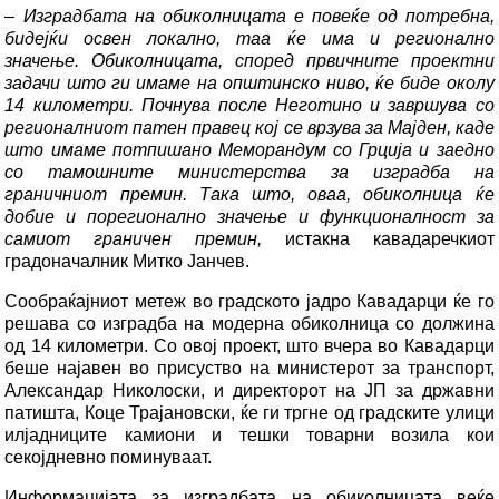
–
Изградбата на обиколницата е повеќе од потребна,
бидејќи освен локално, таа ќе има и регионално
значење. Обиколницата, според првичните проектни
задачи што ги имаме на општинско ниво, ќе биде околу
14 километри. Почнува после Неготино и завршува со
регионалниот патен правец кој се врзува за Мајден, каде
што имаме потпишано Меморандум со Грција и заедно
со тамошните министерства за изградба на
граничниот премин. Така што, оваа, обиколница ќе
добие и порегионално значење и функционалност за
самиот граничен премин,
истакна кавадаречкиот
градоначалник Митко Јанчев.
Сообраќајниот метеж во градското јадро Кавадарци ќе го
решава со изградба на модерна обиколница со должина
од 14 километри. Со овој проект, што вчера во Кавадарци
беше најавен во присуство на министерот за транспорт,
Александар Николоски, и директорот на ЈП за државни
патишта, Коце Трајановски, ќе ги тргне од градските улици
илјадниците камиони и тешки товарни возила кои
секојдневно поминуваат.
Информацијата за изградбата на обиколницата веќе