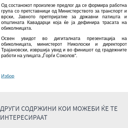
Од состанокот произлезе предлог да се формира работна
група со претставници од Министерството за транспорт и
врски, Јавното претпријатие за државни патишта и
општината Кавадарци која ќе ја дефинира трасата на
обиколницата.
Освен увидот во дигиталната презентација на
обиколницата, министерот Николоски и директорот
Трајановски, извршија увид и во финишот од градежните
работи на улицата „Ѓорѓи Соколов“.
Избор
ДРУГИ СОДРЖИНИ КОИ МОЖЕБИ ЌЕ ТЕ
ИНТЕРЕСИРААТ