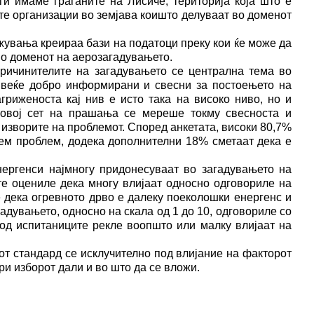
ги имаме граѓаните на Лисиче, територија која што е
ките организации во земјава коишто делуваат во доменот
жувања креираа бази на податоци преку кои ќе може да
во доменот на аерозагадувањето.
причинителите на загадувањето се централна тема во
е веќе добро информирани и свесни за постоењето на
гриженоста кај нив е исто така на високо ниво, но и
о овој сет на прашања се мереше токму свесноста и
 изворите на проблемот. Според анкетата, високи 80,7%
лем проблем, додека дополнителни 18% сметаат дека е
енергенси најмногу придонесуваат во загадувањето на
те оцениле дека многу влијаат односно одговориле на
те дека огревното дрво е далеку поеколошки енергенс и
адувањето, односно на скала од 1 до 10, одговориле со
% од испитаниците рекле воопшто или малку влијаат на
от стандард се исклучително под влијание на факторот
и изборот дали и во што да се вложи.