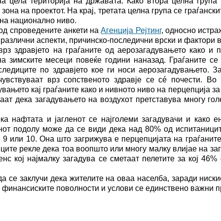
а цела територија на државата. Како втора целна група 
зона на проектот. На крај, третата целна група се граѓанс
на национално ниво.
од спроведените анкети на
Агенција Рејтинг
, односно истра
 различни аспекти, причинско-последични врски и фактори 
врз здравјето на граѓаните од аерозагадувањето како и 
на зимските месеци повеќе години наназад. Граѓаните с
следиците по здравјето кое ги носи аерозагадувањето. За
чувствуваат врз сопственото здравје се сé почести. В
вањето кај граѓаните како и нивното ниво на перцепција за
аат дека загадувањето на воздухот претставува многу го
ека нафтата и јагленот се најголеми загадувачи и како 
онот подолу може да се види дека над 80% од испитаници
8, 9 или 10. Она што загрижува е перцепцијата на граѓани
ците рекле дека тоа воопшто или многу малку влијае на заг
генс кој најмалку загадува се сметаат пелетите за кој 46
а се заклучи дека жителите на оваа населба, заради ниски
и финансиските поволности и услови се единствено важни пр