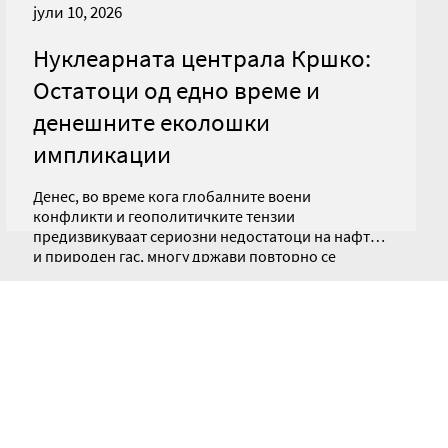
јули 10, 2026
Нуклеарната централа Кршко:
Остатоци од едно време и
денешните еколошки
импликации
Денес, во време кога глобалните воени
конфликти и геополитичките тензии
предизвикуваат сериозни недостатоци на нафта
и природен гас, многу држави повторно се
навраќаат кон нуклеарната енергија како
неопходен столб за енергетска стабилност. Оваа
современа ситуација претставува директна
паралела со настаните од 1970-тите години.