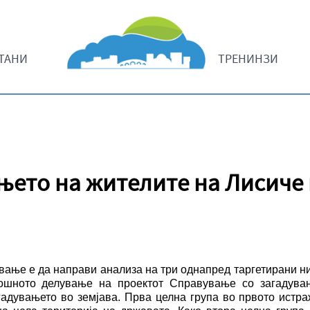
ТАНИ
ТРЕНИНЗИ
ењето на жителите на Лисиче
вање е да направи анализа на три однапред таргетирани нив
ошното делување на проектот Справување со загадувањ
гадувањето во земјава. Прва целна група во првото истр