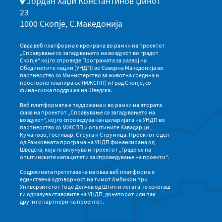
Јордан Хаџи Константинов Џинот
23
1000 Скопје, С.Македонија
Оваа веб платформа е креирана во рамки на проектот
„Справување со загадувањето на воздухот во градот
Скопје“ кој го спроведе Програмата за развој на
Обединетите нации (УНДП) во Северна Македонија во
партнерство со Министерство за животна средина и
просторно планирање (МЖСПП) и Град Скопје, со
финансиска поддршка на Шведска.
Веб платформата е поддржана и во рамки на втората
фаза на проектот „Справување со загадувањето на
воздухот“, кој го спроведува канцеларијата на УНДП во
партнерство со МЖСПП и општините Кавадарци ,
Куманово, Гостивар, Струга и Струмица. Проектот е дел
од Рамковната програма на УНДП финансирана од
Шведска, која го вклучува и проектот „Градење на
општинските капацитети за спроведување на проекти“.
Содржината претставена на оваа веб платформа е
единствена одговорност на тимот Амбикон при
Универзитетот Гоце Делчев од Штип и истата не секогаш
ги одразува ставовите на УНДП, донаторот или пак
другите партнери на проектот.