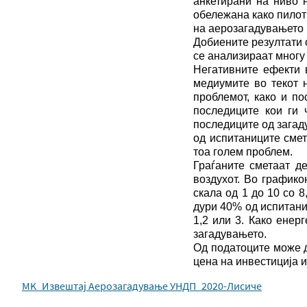
анкетирани на ниво н
обележана како пилот 
на аерозагадувањето 
Добиените резултати 
се анализираат многу
Негативните ефекти 
медиумите во текот 
проблемот, како и по
последиците кои ги 
последиците од загаду
од испитаниците смет
тоа голем проблем.
Граѓаните сметаат д
воздухот. Во график
скала од 1 до 10 со 
дури 40% од испитани
1,2 или 3. Како енер
загадувањето.
Од податоците може д
цена на инвестиција 
MK_Извештај Аерозагадување УНДП_2020-Лисиче