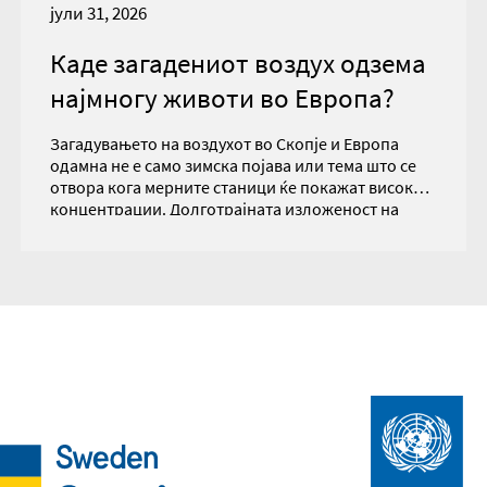
јули 31, 2026
Каде загадениот воздух одзема
најмногу животи во Европа?
Загадувањето на воздухот во Скопје и Европа
одамна не е само зимска појава или тема што се
отвора кога мерните станици ќе покажат високи
концентрации. Долготрајната изложеност на
фините честички PM₂.₅ има сериозни последици
врз здравјето и е поврзана со зголемен ризик од
кардиоваскуларни и респираторни заболувања,
како и со предвремена смртност. Токму затоа,
податоците што го прикажуваат здравствениот
товар од загадениот воздух се особено важни за
разбирање на реалните размери на проблемот.