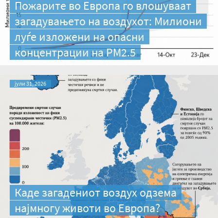
Пожарите во Европа го влошуваат
загадувањето на воздухот: Милиони
луѓе изложени на опасни
концентрации на PM2.5
јули 31, 2026
Каде загадениот воздух одзема
најмногу животи во Европа?