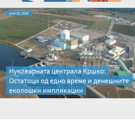
јули 10, 2026
Нуклеарната централа Кршко:
Остатоци од едно време и денешните
еколошки импликации