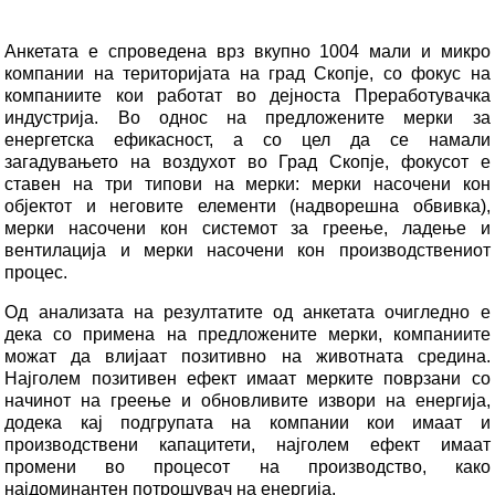
Анкетата е спроведена врз вкупно 1004 мали и микро
компании на територијата на град Скопје, со фокус на
компаниите кои работат во дејноста Преработувачка
индустрија.
Во однос на предложените мерки за
енергетска ефикасност, а со цел да се намали
загадувањето на воздухот во Град Скопје, фокусот е
ставен на три типови на мерки: мерки насочени кон
објектот и неговите елементи (надворешна обвивка),
мерки насочени кон системот за греење, ладење и
вентилација и мерки насочени кон производствениот
процес.
Од анализата на резултатите од анкетата очигледно е
дека со примена на предложените мерки, компаниите
можат да влијаат позитивно на животната средина.
Најголем позитивен ефект имаат мерките поврзани со
начинот на греење и обновливите извори на енергија,
додека кај подгрупата на компании кои имаат и
производствени капацитети, најголем ефект имаат
промени во процесот на производство, како
најдоминантен потрошувач на енергија.