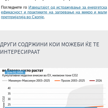
Погледнете го
Извештајот од истражување за енергетска
ефикасност и практиките на загревање на микро и мали
претпријатија во Скопје
.
ДРУГИ СОДРЖИНИ КОИ МОЖЕБИ ЌЕ ТЕ
ИНТЕРЕСИРААТ
јули 31, 2026