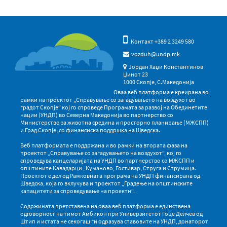
Контакт +389 2 3249 580
vozduh@undp.mk
Јордан Хаџи Константинов
Џинот 23
1000 Скопје, С.Македонија
Оваа веб платформа е креирана во
рамки на проектот „Справување со загадувањето на воздухот во
градот Скопје“ кој го спроведе Програмата за развој на Обединетите
нации (УНДП) во Северна Македонија во партнерство со
Министерство за животна средина и просторно планирање (МЖСПП)
и Град Скопје, со финансиска поддршка на Шведска.
Веб платформата е поддржана и во рамки на втората фаза на
проектот „Справување со загадувањето на воздухот“, кој го
спроведува канцеларијата на УНДП во партнерство со МЖСПП и
општините Кавадарци , Куманово, Гостивар, Струга и Струмица.
Проектот е дел од Рамковната програма на УНДП финансирана од
Шведска, која го вклучува и проектот „Градење на општинските
капацитети за спроведување на проекти“.
Содржината претставена на оваа веб платформа е единствена
одговорност на тимот Амбикон при Универзитетот Гоце Делчев од
Штип и истата не секогаш ги одразува ставовите на УНДП, донаторот