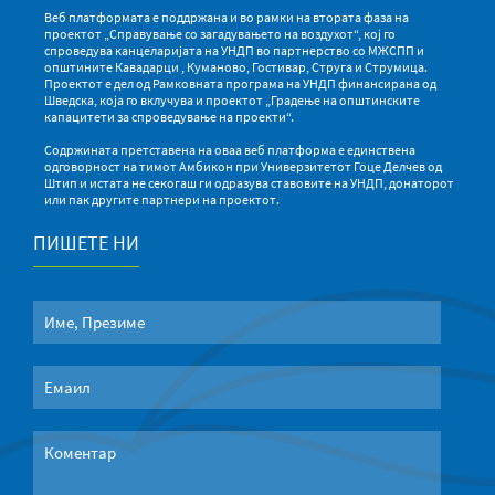
Веб платформата е поддржана и во рамки на втората фаза на
проектот „Справување со загадувањето на воздухот“, кој го
спроведува канцеларијата на УНДП во партнерство со МЖСПП и
општините Кавадарци , Куманово, Гостивар, Струга и Струмица.
Проектот е дел од Рамковната програма на УНДП финансирана од
Шведска, која го вклучува и проектот „Градење на општинските
капацитети за спроведување на проекти“.
Содржината претставена на оваа веб платформа е единствена
одговорност на тимот Амбикон при Универзитетот Гоце Делчев од
Штип и истата не секогаш ги одразува ставовите на УНДП, донаторот
или пак другите партнери на проектот.
ПИШЕТЕ НИ