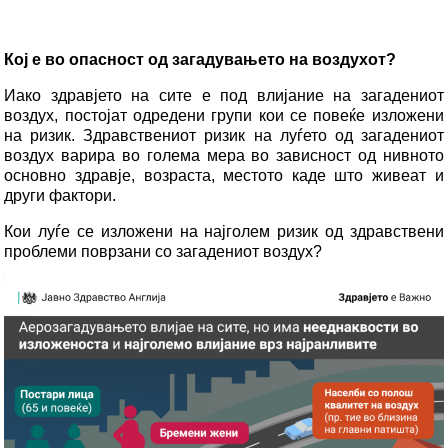
Кој е во опасност од загадувањето на воздухот?
Иако здравјето на сите е под влијание на загадениот
воздух, постојат одредени групи кои се повеќе изложени
на ризик. Здравствениот ризик на луѓето од загадениот
воздух варира во голема мера во зависност од нивното
основно здравје, возраста, местото каде што живеат и
други фактори.
Кои луѓе се изложени на најголем ризик од здравствени
проблеми поврзани со загадениот воздух?