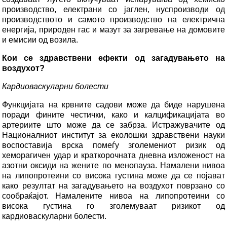
производство, електрани со јаглен, нуспроизводи од
производството и самото производство на електрична
енергија, природен гас и мазут за загревање на домовите
и емисии од возила.
Кои се здравствени ефекти од загадувањето на
воздухот?
Кардиоваскуларни болести
Функцијата на крвните садови може да биде нарушена
поради фините честички, како и калцификацијата во
артериите што може да се забрза. Истражувачите од
Националниот институт за еколошки здравствени науки
воспоставија врска помеѓу зголемениот ризик од
хеморагичен удар и краткорочната дневна изложеност на
азотни оксиди на жените по менопауза. Намалени нивоа
на липопротеини со висока густина може да се појават
како резултат на загадувањето на воздухот поврзано со
сообраќајот. Намалените нивоа на липопротеини со
висока густина го зголемуваат ризикот од
кардиоваскуларни болести.