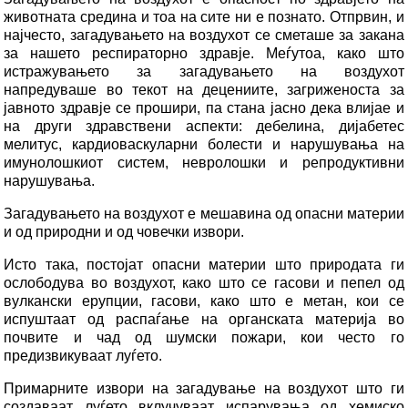
животната средина и тоа на сите ни е познато. Отпрвин, и
најчесто, загадувањето на воздухот се сметаше за закана
за нашето респираторно здравје. Меѓутоа, како што
истражувањето за загадувањето на воздухот
напредуваше во текот на децениите, загриженоста за
јавното здравје се прошири, па стана јасно дека влијае и
на други здравствени аспекти: дебелина, дијабетес
мелитус, кардиоваскуларни болести и нарушувања на
имунолошкиот систем, невролошки и репродуктивни
нарушувања.
Загадувањето на воздухот е мешавина од опасни материи
и од природни и од човечки извори.
Исто така, постојат опасни материи што природата ги
ослободува во воздухот, како што се гасови и пепел од
вулкански ерупции, гасови, како што е метан, кои се
испуштаат од распаѓање на органската материја во
почвите и чад од шумски пожари, кои често го
предизвикуваат луѓето.
Примарните извори на загадување на воздухот што ги
создаваат луѓето вклучуваат испарувања од хемиско