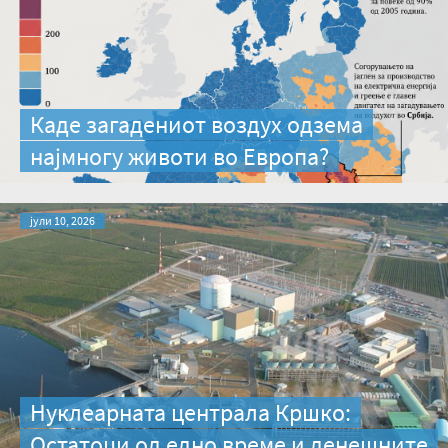
Каде загадениот воздух одзема
најмногу животи во Европа?
јули 10, 2026
Нуклеарната централа Кршко:
Остатоци од едно време и денешните