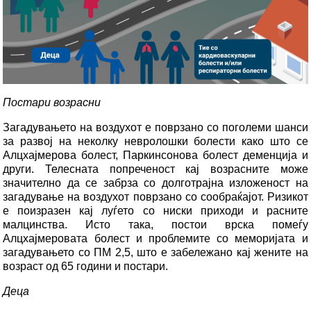
Постари возрасни
Загадувањето на воздухот е поврзано со поголеми шанси
за развој на неколку невролошки болести како што се
Алцхајмерова болест, Паркинсонова болест деменција и
други. Телесната попреченост кај возрасните може
значително да се забрза со долготрајна изложеност на
загадување на воздухот поврзано со сообраќајот. Ризикот
е поизразен кај луѓето со ниски приходи и расните
малцинства. Исто така, постои врска помеѓу
Алцхајмеровата болест и проблемите со меморијата и
загадувањето со ПМ 2,5, што е забележано кај жените на
возраст од 65 години и постари.
Деца