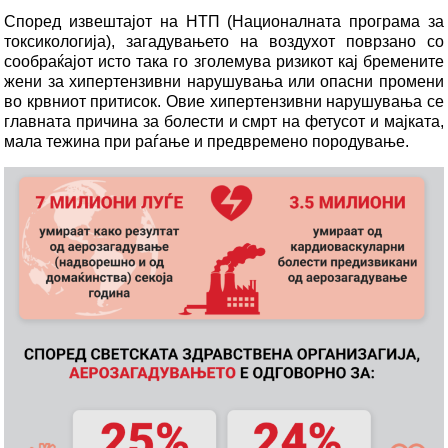
Според извештајот на НТП (Националната програма за
токсикологија), загадувањето на воздухот поврзано со
сообраќајот исто така го зголемува ризикот кај бремените
жени за хипертензивни нарушувања или опасни промени
во крвниот притисок. Овие хипертензивни нарушувања се
главната причина за болести и смрт на фетусот и мајката,
мала тежина при раѓање и предвремено породување.