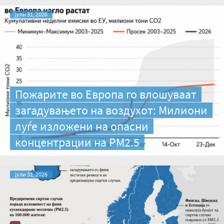
јули 31, 2026
Пожарите во Европа го влошуваат
загадувањето на воздухот: Милиони
луѓе изложени на опасни
концентрации на PM2.5
јули 31, 2026