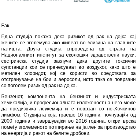
Рак
Една студија покажа дека ризикот од рак на дојка кај
жените се зголемува ако живеат во близина на главните
патишта. Друга студија спроведена од страна на
Националниот институт за еколошки здравствени науки,
сестринска студија заклучи дека другите токсични
супстанции кои се пренесуваат во воздухот, како што е
метилен хлоридот, кој се користи во средствата за
отстранување на бои и аеросоли, исто така се поврзани
со поголем ризик од рак на дојка.
Бензенот, компонента на бензинот и индустриската
хемикалија, и професионалната изложеност на него може
да предизвика леукемија и е поврзан со не-Хочкинов
лимфом. Студијата која траеше 16 години, почнувајќи од
2000 година и завршувајќи во 2016 година, откри врска
помеѓу зголеменото потпирање на јаглен за производство
на енергија и ракот на белите дробови.