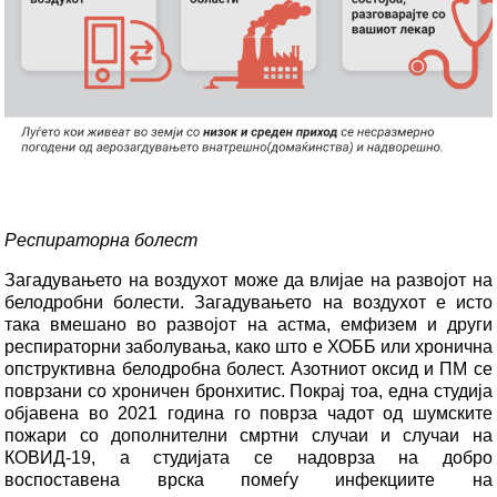
Респираторна болест
Загадувањето на воздухот може да влијае на развојот на
белодробни болести. Загадувањето на воздухот е исто
така вмешано во развојот на астма, емфизем и други
респираторни заболувања, како што е ХОББ или хронична
опструктивна белодробна болест. Азотниот оксид и ПМ се
поврзани со хроничен бронхитис. Покрај тоа, една студија
објавена во 2021 година го поврза чадот од шумските
пожари со дополнителни смртни случаи и случаи на
КОВИД-19, а студијата се надоврза на добро
воспоставена врска помеѓу инфекциите на