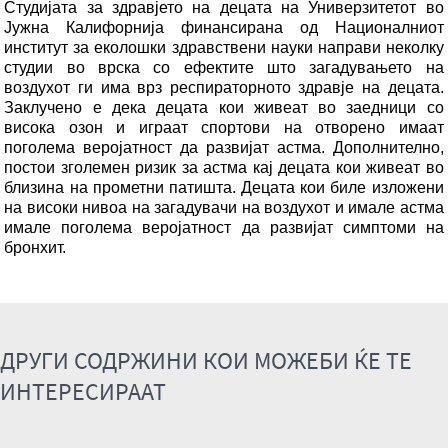
Студијата за здравјето на децата на Универзитетот во
Јужна Калифорнија финансирана од Националниот
институт за еколошки здравствени науки направи неколку
студии во врска со ефектите што загадувањето на
воздухот ги има врз респираторното здравје на децата.
Заклучено е дека децата кои живеат во заедници со
висока озон и играат спортови на отворено имаат
поголема веројатност да развијат астма. Дополнително,
постои зголемен ризик за астма кај децата кои живеат во
близина на прометни патишта. Децата кои биле изложени
на високи нивоа на загадувачи на воздухот и имале астма
имале поголема веројатност да развијат симптоми на
бронхит.
ДРУГИ СОДРЖИНИ КОИ МОЖЕБИ ЌЕ ТЕ
ИНТЕРЕСИРААТ