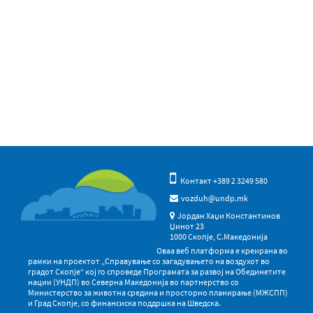
Контакт +389 2 3249 580
vozduh@undp.mk
Јордан Хаџи Константинов
Џинот 23
1000 Скопје, С.Македонија
Оваа веб платформа е креирана во
рамки на проектот „Справување со загадувањето на воздухот во
градот Скопје“ кој го спроведе Програмата за развој на Обединетите
нации (УНДП) во Северна Македонија во партнерство со
Министерство за животна средина и просторно планирање (МЖСПП)
и Град Скопје, со финансиска поддршка на Шведска.