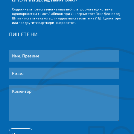
капацитети за спроведување на проекти“.
Содржината претставена на оваа веб платформа е единствена
одговорност на тимот Амбикон при Универзитетот Гоце Делчев од
Штип и истата не секогаш ги одразува ставовите на УНДП, донаторот
или пак другите партнери на проектот.
ПИШЕТЕ НИ