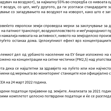
адувач на воздухот), за најмалку 55% ​​во споредба со нивоата 
 воздух, со цел, меѓу другото, да ги усогласи стандардите 
вање со загадувањето на воздухот на изворот, како што е заг
 повеќето европски земји спроведоа мерки за заклучување за 
 на патниот транспорт, воздухопловството и меѓународниот пре
ги намалија нивоата на активност, нивото на земјоделско прои
луѓето останаа дома. Целокупниот ефект врз концентрациите 
олемиот дел од урбаното население на ЕУ беше изложено на н
ожено на концентрации на ситни честички (PM2,5) над упатстват
ета дека се најштетни за здравјето на луѓето или кои најчес
обиени од мерењата во мониторинг станиците кои официјално се
ЕА на 24 март 2022 година.
рдени податоци пријавени од земјите. Анализата за 2021 год
рими комплетот целосно потврдени податоци и ќе се разгледа