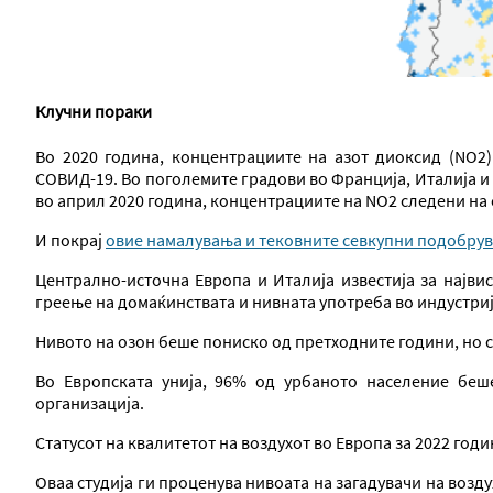
Клучни пораки
Во 2020 година, концентрациите на азот диоксид (NO2
СОВИД-19. Во поголемите градови во Франција, Италија 
во април 2020 година, концентрациите на NO2 следени на
И покрај
овие намалувања и тековните севкупни подобру
Централно-источна Европа и Италија известија за најви
греење на домаќинствата и нивната употреба во индустриј
Нивото на озон беше пониско од претходните години, но с
Во Европската унија, 96% од урбаното население беше
организација.
Статусот на квалитетот на воздухот во Европа за 2022 годи
Оваа студија ги проценува нивоата на загадувачи на возду