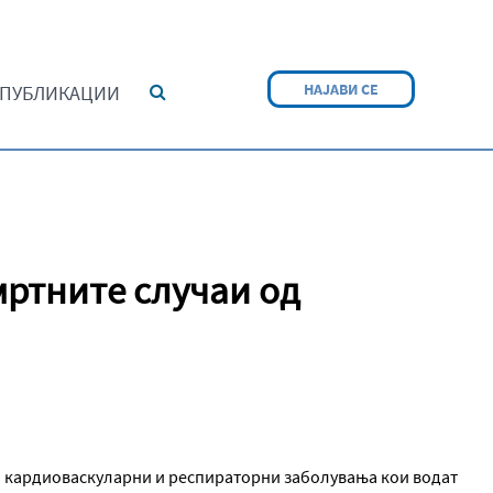
НАЈАВИ СЕ
ПУБЛИКАЦИИ
мртните случаи од
ќи кардиоваскуларни и респираторни заболувања кои водат