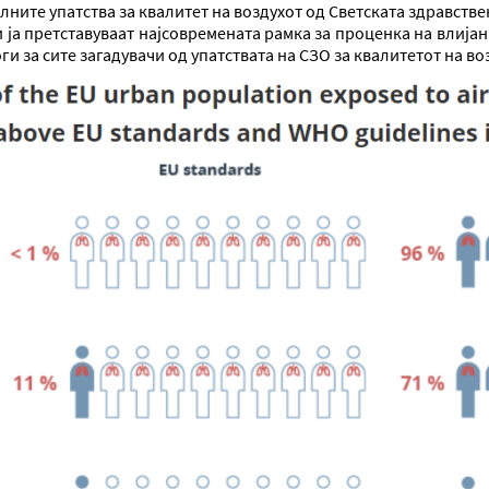
ните упатства за квалитет на воздухот од Светската здравствен
и ја претставуваат најсовремената рамка за проценка на влијани
ги за сите загадувачи од упатствата на СЗО за квалитетот на во