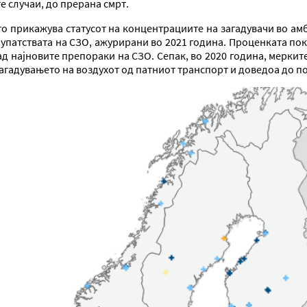
е случаи, до прерана смрт.
 го прикажува статусот на концентрациите на загадувачи во амб
со упатствата на СЗО, ажурирани во 2021 година. Проценката п
над најновите препораки на СЗО. Сепак, во 2020 година, мерк
агадувањето на воздухот од патниот транспорт и доведоа до п