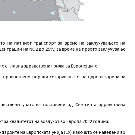
то на патниот транспорт за време на заклучувањето на
ентрации на NO2 до 25%; за време на првото заклучување
те е главна здравствена грижа за Европејците.
), првенствено поради согорувањето на цврсти горива за
авствени упатства поставени од Светската здравствена
от за квалитетот на воздухот во Европа 2022 година.
ндардите на Европската унија (ЕУ) како што се наведени во