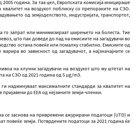
од 2005 година. За таа цел, Европската комисија иницираше
за квалитет на воздухот поблиску со препораките на СЗО.
адувањето од земјоделството, индустријата, транспортот,
да го запрат или минимизираат ширењето на болеста. Тие
воз, што пак доведе до пад на емисиите на загадувачи во
зводство остана повеќе или помалку стабилно. Емисиите од
варира во зависност од загадувачот, а најзначајните се
ивоа на клучни загадувачи на воздухот што му штетат на
а на СЗО од 2021 година од 5 µg/m3.
то ги надминуваат максималните стандарди за квалитет на
 пријавени до ЕЕА од нејзините земји-членки.
ина се заснова на привремени ажурирани податоци (UTD) и
ат повеќе земји. Потврдените податоци за 2021 година ќе