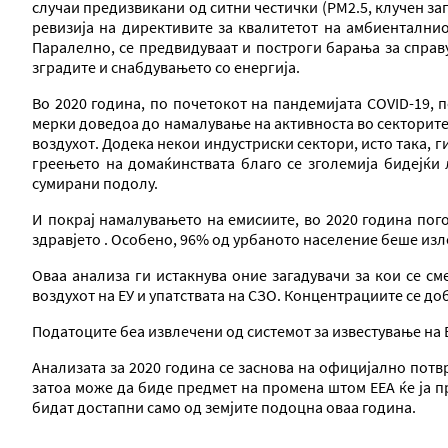
случаи предизвикани од ситни честички (PM2.5, клучен заг
ревизија на директивите за квалитетот на амбиенталниот
Паралелно, се предвидуваат и построги барања за справу
зградите и снабдувањето со енергија.
Во 2020 година, по почетокот на пандемијата COVID-19,
мерки доведоа до намалување на активноста во секторите
воздухот. Додека некои индустриски сектори, исто така, 
греењето на домаќинствата благо се зголемија бидејќи 
сумирани подолу.
И покрај намалувањето на емисиите, во 2020 година пог
здравјето . Особено, 96% од урбаното население беше изл
Оваа анализа ги истакнува оние загадувачи за кои се см
воздухот на ЕУ и упатствата на СЗО. Концентрациите се д
Податоците беа извлечени од системот за известување на Е
Анализата за 2020 година се заснова на официјално потв
затоа може да биде предмет на промена штом ЕЕА ќе ја п
бидат достапни само од земјите подоцна оваа година.