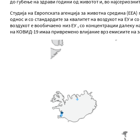
до губење на здрави години од животот и, во најсериознит
Студија на Европската агенција за животна средина (ЕЕА)
однос и со стандардите за квалитет на воздухот на ЕУ и 
воздухот е вообичаено низ ЕУ , со концентрации далеку 
на КОВИД-19 имаа привремено влијание врз емисиите на з