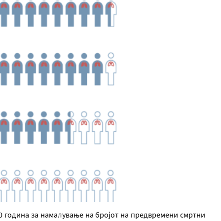
30 година за намалување на бројот на предвремени смртни