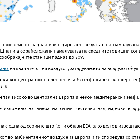
) привремено паднаа како директен резултат на намалување
и Шпанија се забележани намалувања на средните годишни конц
 сообраќајните станици паднаа до 70%
вања
на квалитетот на воздухот, загадувањето на воздухот сè уш
соки концентрации на честички и бензо[а]пирен (канцероген
ата.
епак високо во централна Европа и некои медитерански земји.
 изложено на нивоа на ситни честички над најновите здр
на е една од сериите што ќе ги објави ЕЕА како дел од извештај
хот во амбиенталниот воздух низ Европа и ги споредува со ста