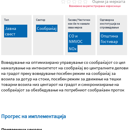
Оцени ја мерката
Возможно за регистрирани корисници
Тип
Сектор
Гасови/Честички
Одговорна
кои ќе ги намали
институција за
Јавна
Сообраќај
оваа мерка
спроведување
свест
CO и
Општина
NMVOC
Гостивар
NOx
Воведување на оптимизирано управување со сообраќајот со цел
намалување на интензитетот на сообраќај во централните делови
на градот преку воведување посебен режим на сообраќај за
возила за дотур на стоки, посебен режим за движење на тешки
товарни возила низ центарот на градот и синхронизирање на
сообраќајот за обезбедување на потребниот сообраќаен проток
Прогрес на имплементација
Превземени чекори