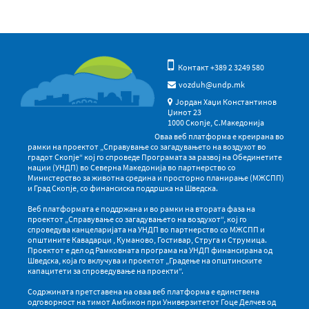
Контакт +389 2 3249 580
vozduh@undp.mk
Јордан Хаџи Константинов
Џинот 23
1000 Скопје, С.Македонија
Оваа веб платформа е креирана во
рамки на проектот „Справување со загадувањето на воздухот во
градот Скопје“ кој го спроведе Програмата за развој на Обединетите
нации (УНДП) во Северна Македонија во партнерство со
Министерство за животна средина и просторно планирање (МЖСПП)
и Град Скопје, со финансиска поддршка на Шведска.
Веб платформата е поддржана и во рамки на втората фаза на
проектот „Справување со загадувањето на воздухот“, кој го
спроведува канцеларијата на УНДП во партнерство со МЖСПП и
општините Кавадарци , Куманово, Гостивар, Струга и Струмица.
Проектот е дел од Рамковната програма на УНДП финансирана од
Шведска, која го вклучува и проектот „Градење на општинските
капацитети за спроведување на проекти“.
Содржината претставена на оваа веб платформа е единствена
одговорност на тимот Амбикон при Универзитетот Гоце Делчев од