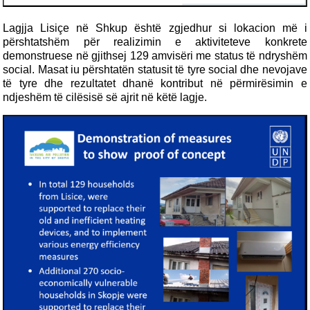
Lagjja Lisiçe në Shkup është zgjedhur si lokacion më i
përshtatshëm për realizimin e aktiviteteve konkrete
demonstruese në gjithsej 129 amvisëri me status të ndryshëm
social. Masat iu përshtatën statusit të tyre social dhe nevojave
të tyre dhe rezultatet dhanë kontribut në përmirësimin e
ndjeshëm të cilësisë së ajrit në këtë lagje.