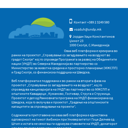
Контакт +389 2 3249 580
vozduh@undp.mk
Јордан Хаџи Константинов
Џинот 23
1000 Скопје, С.Македонија
Оваа веб платформа е креирана во
рамки на проектот „Справување со загадувањето на воздухот во
градот Скопје“ кој го спроведе Програмата за развој на Обединетите
нации (УНДП) во Северна Македонија во партнерство со
Министерство за животна средина и просторно планирање (МЖСПП)
и Град Скопје, со финансиска поддршка на Шведска.
Веб платформата е поддржана и во рамки на втората фаза на
проектот „Справување со загадувањето на воздухот“, кој го
спроведува канцеларијата на УНДП во партнерство со МЖСПП и
општините Кавадарци , Куманово, Гостивар, Струга и Струмица.
Проектот е дел од Рамковната програма на УНДП финансирана од
Шведска, која го вклучува и проектот „Градење на општинските
капацитети за спроведување на проекти“.
Содржината претставена на оваа веб платформа е единствена
одговорност на тимот Амбикон при Универзитетот Гоце Делчев од
Штип и истата не секогаш ги одразува ставовите на УНДП, донаторот
или пак другите партнери на проектот.