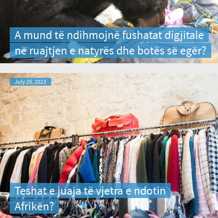
A mund të ndihmojnë fushatat digjitale
në ruajtjen e natyrës dhe botës së egër?
July 25, 2023
Teshat e juaja të vjetra e ndotin
Afrikën?