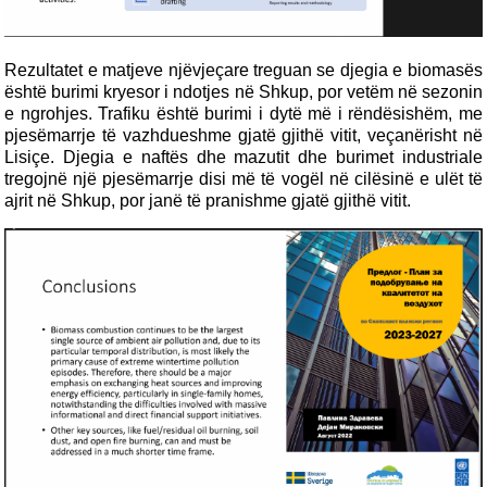
Rezultatet e matjeve njëvjeçare treguan se djegia e biomasës
është burimi kryesor i ndotjes në Shkup, por vetëm në sezonin
e ngrohjes. Trafiku është burimi i dytë më i rëndësishëm, me
pjesëmarrje të vazhdueshme gjatë gjithë vitit, veçanërisht në
Lisiçe. Djegia e naftës dhe mazutit dhe burimet industriale
tregojnë një pjesëmarrje disi më të vogël në cilësinë e ulët të
ajrit në Shkup, por janë të pranishme gjatë gjithë vitit.