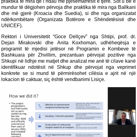
praktika të mira që i ndau me pjesëmarrësit e tjerë. Sot u bë e
mundur të dëgjohen përvoja dhe praktika të mira nga Ballkani
dhe më gjerë (Kroacia dhe Suedia), si dhe nga organizatat
ndërkombëtare (Organizata Botërore e Shëndetësisë dhe
UNICEF).
Rektori i Universitetit “Goce Dellçev” nga Shtipi, prof. dr.
Dejan Mirakovski dhe Anita Koxhoman, udhëheqësja e
programit të mjedisi jetësor në Programin e Kombeve të
Bashkuara për Zhvillim, prezantuan përvojat pozitive nga
Shkupi në lidhje me matjet dhe analizat me anë të cilave kanë
identifikuar ndotësit në Shkup dhe përvojat nga veprimet
konkrete se si mund të përmirësohet cilësia e ajrit në një
lokacion të caktuar, siç është vendbanimi Lisiçe.