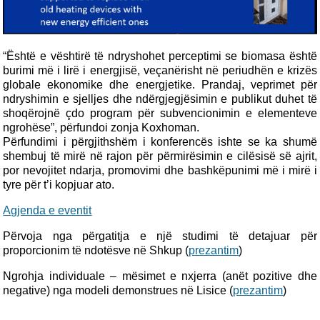
“Është e vështirë të ndryshohet perceptimi se biomasa është
burimi më i lirë i energjisë, veçanërisht në periudhën e krizës
globale ekonomike dhe energjetike. Prandaj, veprimet për
ndryshimin e sjelljes dhe ndërgjegjësimin e publikut duhet të
shoqërojnë çdo program për subvencionimin e elementeve
ngrohëse”, përfundoi zonja Koxhoman.
Përfundimi i përgjithshëm i konferencës ishte se ka shumë
shembuj të mirë në rajon për përmirësimin e cilësisë së ajrit,
por nevojitet ndarja, promovimi dhe bashkëpunimi më i mirë i
tyre për t’i kopjuar ato.
Agjenda e eventit
Përvoja nga përgatitja e një studimi të detajuar për
proporcionim të ndotësve në Shkup (
prezantim
)
Ngrohja individuale – mësimet e nxjerra (anët pozitive dhe
negative) nga modeli demonstrues në Lisice (
prezantim
)