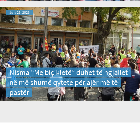
July 25, 2023
Nisma “Me biçikletë” duhet të ngjallet
në më shumë qytete për ajër më të
pastër