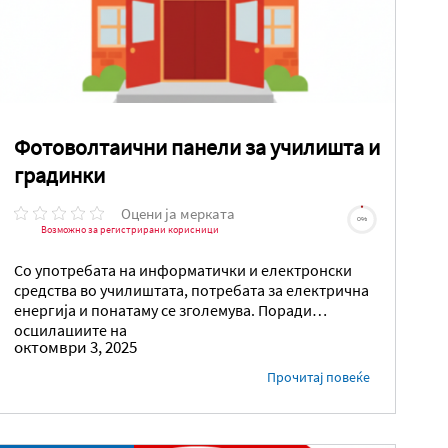
Фотоволтаични панели за училишта и
градинки
Оцени ја мерката
0%
Возможно за регистрирани корисници
Со употребата на информатички и електронски
средства во училиштата, потребата за електрична
енергија и понатаму се зголемува. Поради
осцилациите на
октомври 3, 2025
Прочитај повеќе