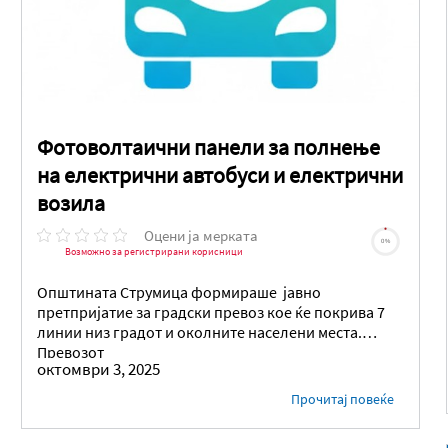
Фотоволтаични панели за полнење
на електрични автобуси и електрични
возила
Оцени ја мерката
0%
Возможно за регистрирани корисници
Општината Струмица формираше јавно
претпријатие за градски превоз кое ќе покрива 7
линии низ градот и околните населени места.
Превозот
октомври 3, 2025
Прочитај повеќе