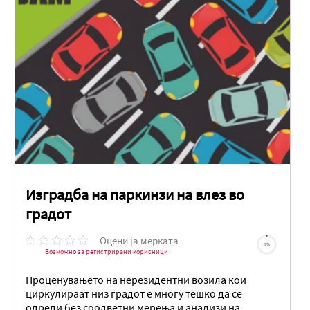
Изградба на паркинзи на влез во
градот
Оцени ја мерката
0%
Возможно за регистрирани корисници
Проценувањето на нерезидентни возила кои
циркулираат низ градот е многу тешко да се
одреди без соодветни мерења и анализи на