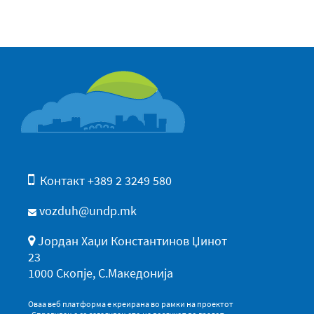
Контакт +389 2 3249 580
vozduh@undp.mk
Јордан Хаџи Константинов Џинот
23
1000 Скопје, С.Македонија
Оваа веб платформа е креирана во рамки на проектот