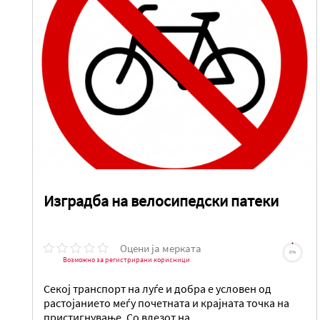
Изградба на велосипедски патеки
Оцени ја мерката
0%
Возможно за регистрирани корисници
Секој транспорт на луѓе и добра е условен од
растојанието меѓу почетната и крајната точка на
пристигнување. Со влезот на