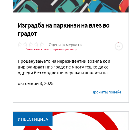
Изградба на паркинзи на влез во
градот
Оцени ја мерката
0%
Возможно за регистрирани корисници
Проценувањето на нерезидентни возила кои
циркулираат низ градот е многу тешко да се
одреди без соодветни мерења и анализи на
октомври 3, 2025
Прочитај повеќе
ИНВЕСТИЦИЈА