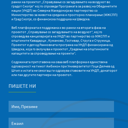
рамки на проектот „Справување со загадувањето на воздухот во
градот Скопје“ кој го спроведе Програмата за развој на Обединетите
нации (УНДП) во Северна Македонија во партнерство со
Министерство за животна средина и просторно планирање (МЖСПП)
и Град Скопје, со финансиска поддршка на Шведска.
Веб платформата е поддржана и во рамки на втората фаза на
проектот „Справување со загадувањето на воздухот“, кој го
спроведува канцеларијата на УНДП во партнерство со МЖСПП и
општините Кавадарци , Куманово, Гостивар, Струга и Струмица.
Проектот е дел од Рамковната програма на УНДП финансирана од
Шведска, која го вклучува и проектот „Градење на општинските
капацитети за спроведување на проекти“.
Содржината претставена на оваа веб платформа е единствена
одговорност на тимот Амбикон при Универзитетот Гоце Делчев од
Штип и истата не секогаш ги одразува ставовите на УНДП, донаторот
или пак другите партнери на проектот.
ПИШЕТЕ НИ