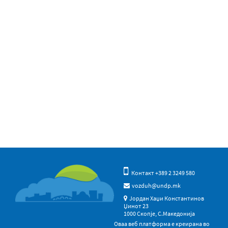
Контакт +389 2 3249 580
vozduh@undp.mk
Јордан Хаџи Константинов
Џинот 23
1000 Скопје, С.Македонија
Оваа веб платформа е креирана во