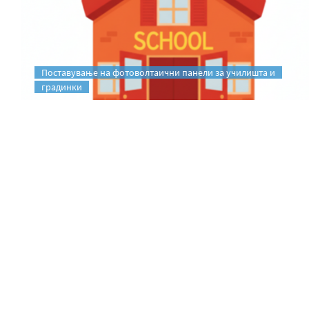
Поставување на фотоволтаични панели за училишта и
градинки