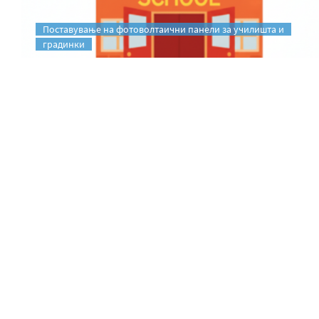
Поставување на фотоволтаични панели за училишта и
градинки