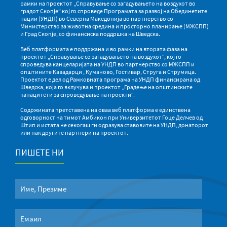
рамки на проектот „Справување со загадувањето на воздухот во
градот Скопје“ кој го спроведе Програмата за развој на Обединетите
нации (УНДП) во Северна Македонија во партнерство со
Министерство за животна средина и просторно планирање (МЖСПП)
и Град Скопје, со финансиска поддршка на Шведска.
Веб платформата е поддржана и во рамки на втората фаза на
проектот „Справување со загадувањето на воздухот“, кој го
спроведува канцеларијата на УНДП во партнерство со МЖСПП и
општините Кавадарци , Куманово, Гостивар, Струга и Струмица.
Проектот е дел од Рамковната програма на УНДП финансирана од
Шведска, која го вклучува и проектот „Градење на општинските
капацитети за спроведување на проекти“.
Содржината претставена на оваа веб платформа е единствена
одговорност на тимот Амбикон при Универзитетот Гоце Делчев од
Штип и истата не секогаш ги одразува ставовите на УНДП, донаторот
или пак другите партнери на проектот.
ПИШЕТЕ НИ