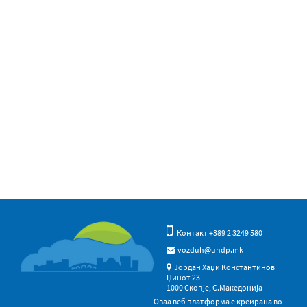
Контакт +389 2 3249 580
vozduh@undp.mk
Јордан Хаџи Константинов
Џинот 23
1000 Скопје, С.Македонија
Оваа веб платформа е креирана во