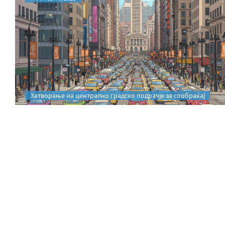
Затворање на централно градско подрачје за сообраќај