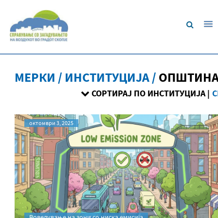
МЕРКИ / ИНСТИТУЦИЈА /
ОПШТИНА
СОРТИРАЈ ПО ИНСТИТУЦИЈА |
С
октомври 3, 2025
Воведување на зони со ниска емисија