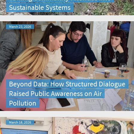
Sustainable Systems
March 23, 2026
Beyond Data: How Structured Dialogue
Raised Public Awareness on Air
Pollution
March 18, 2026