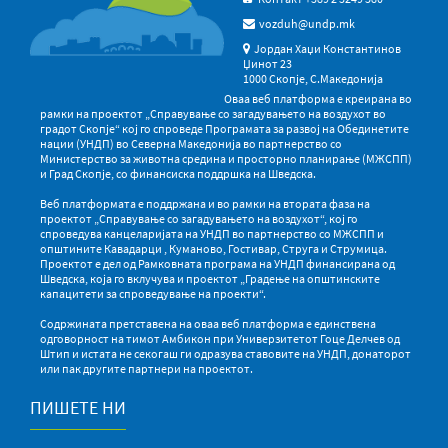
vozduh@undp.mk
Јордан Хаџи Константинов
Џинот 23
1000 Скопје, С.Македонија
Оваа веб платформа е креирана во
рамки на проектот „Справување со загадувањето на воздухот во
градот Скопје“ кој го спроведе Програмата за развој на Обединетите
нации (УНДП) во Северна Македонија во партнерство со
Министерство за животна средина и просторно планирање (МЖСПП)
и Град Скопје, со финансиска поддршка на Шведска.
Веб платформата е поддржана и во рамки на втората фаза на
проектот „Справување со загадувањето на воздухот“, кој го
спроведува канцеларијата на УНДП во партнерство со МЖСПП и
општините Кавадарци , Куманово, Гостивар, Струга и Струмица.
Проектот е дел од Рамковната програма на УНДП финансирана од
Шведска, која го вклучува и проектот „Градење на општинските
капацитети за спроведување на проекти“.
Содржината претставена на оваа веб платформа е единствена
одговорност на тимот Амбикон при Универзитетот Гоце Делчев од
Штип и истата не секогаш ги одразува ставовите на УНДП, донаторот
или пак другите партнери на проектот.
ПИШЕТЕ НИ