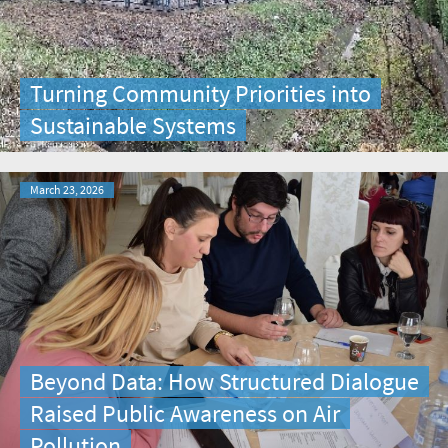
Turning Community Priorities into
Sustainable Systems
March 23, 2026
Beyond Data: How Structured Dialogue
Raised Public Awareness on Air
Pollution