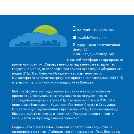
Контакт +389 2 3249 580
vozduh@undp.mk
Јордан Хаџи Константинов
Џинот 23
1000 Скопје, С.Македонија
Оваа веб платформа е креирана во
рамки на проектот „Справување со загадувањето на воздухот во
градот Скопје“ кој го спроведе Програмата за развој на Обединетите
нации (УНДП) во Северна Македонија во партнерство со
Министерство за животна средина и просторно планирање (МЖСПП)
и Град Скопје, со финансиска поддршка на Шведска.
Веб платформата е поддржана и во рамки на втората фаза на
проектот „Справување со загадувањето на воздухот“, кој го
спроведува канцеларијата на УНДП во партнерство со МЖСПП и
општините Кавадарци , Куманово, Гостивар, Струга и Струмица.
Проектот е дел од Рамковната програма на УНДП финансирана од
Шведска, која го вклучува и проектот „Градење на општинските
капацитети за спроведување на проекти“.
Содржината претставена на оваа веб платформа е единствена
одговорност на тимот Амбикон при Универзитетот Гоце Делчев од