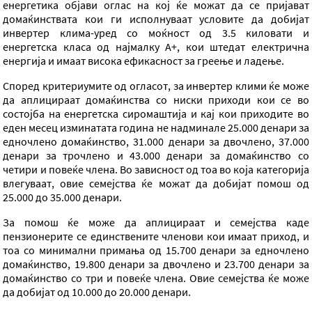
енергетика објави оглас на кој ќе можат да се пријават
домаќинствата кои ги исполнуваат условите да добијат
инвертер клима-уред со моќност од 3.5 киловати и
енергетска класа од најмалку А+, кои штедат електрична
енергија и имаат висока ефикасност за греење и ладење.
Според критериумите од огласот, за инвертер клими ќе може
да аплицираат домаќинства со ниски приходи кои се во
состојба на енергетска сиромаштија и кај кои приходите во
еден месец изминатата година не надминале 25.000 денари за
едночлено домаќинство, 31.000 денари за двочлено, 37.000
денари за трочлено и 43.000 денари за домаќинство со
четири и повеќе члена. Во зависност од тоа во која категорија
влегуваат, овие семејства ќе можат да добијат помош од
25.000 до 35.000 денари.
За помош ќе може да аплицираат и семејства каде
пензионерите се единствените членови кои имаат приход, и
тоа со минимални примања од 15.700 денари за едночлено
домаќинство, 19.800 денари за двочлено и 23.700 денари за
домаќинство со три и повеќе члена. Овие семејства ќе може
да добијат од 10.000 до 20.000 денари.