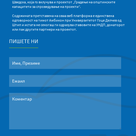
Шведска, која го вклучува и проектот „Градење на општинските
капацитети за спроведување на проекти“.
Содржината претставена на оваа веб платформа е единствена
одговорност на тимот Амбикон при Универзитетот Гоце Делчев од
Штип и истата не секогаш ги одразува ставовите на УНДП, донаторот
или пак другите партнери на проектот.
ПИШЕТЕ НИ