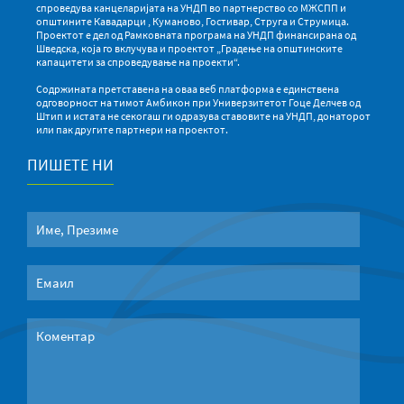
спроведува канцеларијата на УНДП во партнерство со МЖСПП и
општините Кавадарци , Куманово, Гостивар, Струга и Струмица.
Проектот е дел од Рамковната програма на УНДП финансирана од
Шведска, која го вклучува и проектот „Градење на општинските
капацитети за спроведување на проекти“.
Содржината претставена на оваа веб платформа е единствена
одговорност на тимот Амбикон при Универзитетот Гоце Делчев од
Штип и истата не секогаш ги одразува ставовите на УНДП, донаторот
или пак другите партнери на проектот.
ПИШЕТЕ НИ