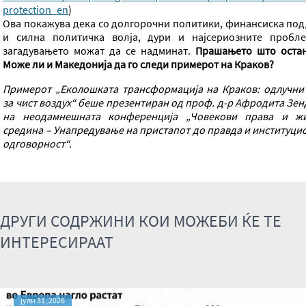
protection_en
)
Ова покажува дека со долгорочни политики, финансиска по
и силна политичка волја, дури и најсериозните пробл
загадувањето можат да се надминат.
Прашањето што остан
Може ли и Македонија да го следи примерот на Краков?
Примерот „Еколошката трансформација на Краков: одлучни
за чист воздух“ беше презентиран од проф. д-р Афродита Зен
на неодамнешната конференција „Човекови права и ж
средина – Унапредување на пристапот до правда и институци
одговорност“.
ДРУГИ СОДРЖИНИ КОИ МОЖЕБИ ЌЕ ТЕ
ИНТЕРЕСИРААТ
јули 31, 2026