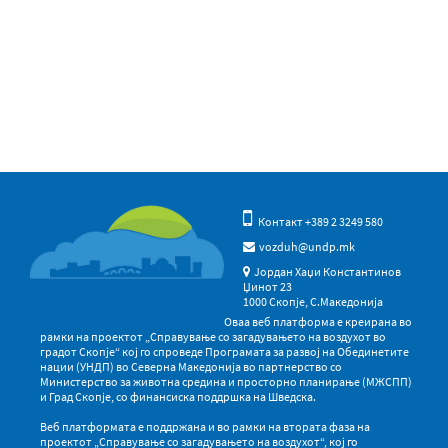
Контакт +389 2 3249 580
vozduh@undp.mk
Јордан Хаџи Константинов
Џинот 23
1000 Скопје, С.Македонија
Оваа веб платформа е креирана во
рамки на проектот „Справување со загадувањето на воздухот во
градот Скопје“ кој го спроведе Програмата за развој на Обединетите
нации (УНДП) во Северна Македонија во партнерство со
Министерство за животна средина и просторно планирање (МЖСПП)
и Град Скопје, со финансиска поддршка на Шведска.
Веб платформата е поддржана и во рамки на втората фаза на
проектот „Справување со загадувањето на воздухот“, кој го