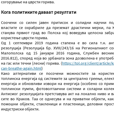
согорување на цврсти горива.
Кога политиките даваат резултати
Соочени со силен јавен притисок и солидни научни по
властите се охрабриле да преземат драстични мерки, па 
станува првиот град во Полска кој воведува целосна забр
користење цврсти горива.
Од 1 септември 2019 година стапена е во сила т.н. ан
резолуција (Резолуција бр. XVIII/243/16 на Регионалниот со
Малополска од 15 јануари 2016 година, Службен весни
2016.812), според која во урбаната зона дозволена е употре
на гас или течни (лесни) горива. (
https://tol.org/client/article/
can-breathe-again.html
)
Како алтернативи се посочени можностите за корист
топлинска енергија од системите за централно греење, елек
енергија и обновливи извори на енергија (особено со прим
топлински пумпи, фотоволтаични системи и соларни колек
Антисмог резолуцијата претставува акт на локално ниво и в
сите во Краков. Таа се однесува и на приватни објекти, как
помошни објекти, стакленици и пластеници, деловни прос
индустриски објекти.