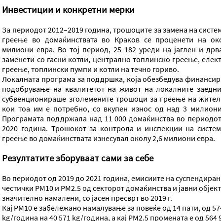
Инвестиции и конкретни мерки
За периодот 2012–2019 година, трошоците за замена на систе
греење во домаќинствата во Краков се проценети на ок
милиони евра. Во тој период, 25 182 уреди на јаглен и дрв
заменети со гасни котли, централно топлинско греење, елек
греење, топлински пумпи и котли на течно гориво.
Локалната програма за поддршка, која обезбедува финансир
подобрување на квалитетот на живот на локалните заедни
субвенционираше зголемените трошоци за греење на жител
кои тоа им е потребно, со вкупен износ од над 3 милиони
Програмата поддржала над 11 000 домаќинства во периодот
2020 година. Трошокот за контрола и инспекции на систем
греење во домаќинствата изнесувал околу 2,6 милиони евра.
Резултатите зборуваат сами за себе
Во периодот од 2019 до 2021 година, емисиите на суспендира
честички PM10 и PM2.5 од секторот домаќинства и јавни објект
значително намалени, со јасен пресврт во 2019 г.
Кај PM10 е забележано намалување за повеќе од 14 пати, од 57
kg/година на 40 571 kg/година, а кај PM2.5 промената е од 564 