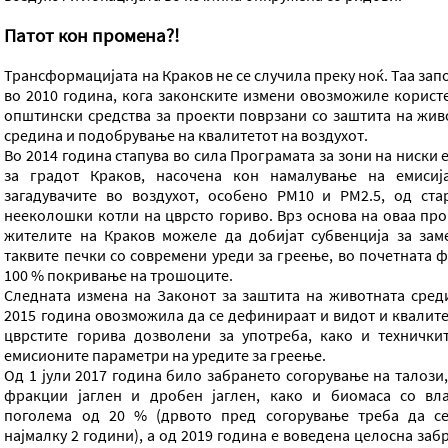
Патот кон промена?!
Трансформацијата на Краков не се случила преку ноќ. Таа за
во 2010 година, кога законските измени овозможиле корист
општински средства за проекти поврзани со заштита на жив
средина и подобрување на квалитетот на воздухот.
Во 2014 година стапува во сила Програмата за зони на ниски
за градот Краков, насочена кон намалување на емисиј
загадувачите во воздухот, особено PM10 и PM2.5, од ста
нееколошки котли на цврсто гориво. Врз основа на оваа про
жителите на Краков можеле да добијат субвенција за зам
таквите печки со современи уреди за греење, во почетната ф
100 % покривање на трошоците.
Следната измена на Законот за заштита на животната сред
2015 година овозможила да се дефинираат и видот и квалите
цврстите горива дозволени за употреба, како и технички
емисионите параметри на уредите за греење.
Од 1 јули 2017 година било забрането согорување на талози,
фракции јаглен и дробен јаглен, како и биомаса со вл
поголема од 20 % (дрвото пред согорување треба да с
најмалку 2 години), а од 2019 година е воведена целосна заб