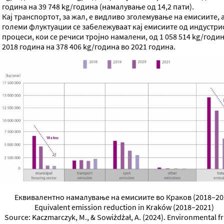
година на 39 748 kg/година (намалување од 14,2 пати).
Кај транспортот, за жал, е видливо зголемување на емисиите, 
големи флуктуации се забележуваат кај емисиите од индустри
процеси, кои се речиси тројно намалени, од 1 058 514 kg/годи
2018 година на 378 406 kg/година во 2021 година.
Еквивалентно намалување на емисиите во Краков (2018–20
Equivalent emission reduction in Kraków (2018–2021)
Source: Kaczmarczyk, M., & Sowiżdżał, A. (2024). Environmental f