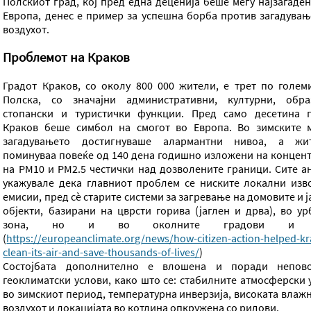
Полскиот град, кој пред една деценија беше меѓу најзагаден
Европа, денес е пример за успешна борба против загадувањ
воздухот.
Проблемот на Краков
Градот Краков, со околу 800 000 жители, е трет по голем
Полска, со значајни административни, културни, обра
стопански и туристички функции. Пред само десетина 
Краков беше симбол на смогот во Европа. Во зимските 
загадувањето достигнуваше алармантни нивоа, а жи
поминуваа повеќе од 140 дена годишно изложени на концен
на PM10 и PM2.5 честички над дозволените граници. Сите а
укажувале дека главниот проблем се ниските локални изв
емисии, пред сѐ старите системи за загревање на домовите и 
објекти, базирани на цврсти горива (јаглен и дрва), во ур
зона, но и во околните градови и с
(
https://europeanclimate.org/news/how-citizen-action-helped-k
clean-its-air-and-save-thousands-of-lives/
)
Состојбата дополнително е влошена и поради непов
геоклиматски услови, како што се: стабилните атмосферски 
во зимскиот период, температурна инверзија, високата влажн
воздухот и локацијата во котлина опкружена со ридови.