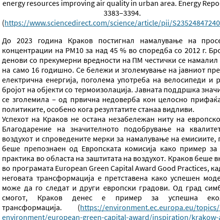
energy resources improving air quality in urban area. Energy Repor
3383–3394.
(
https://www.sciencedirect.com/science/article/pii/S2352484724
До 2023 година Краков постигнал намалување на прос
концентрации на РМ10 за над 45 % во споредба со 2012 г. Бр
денови со прекумерни вредности на ПМ честички се намалил 
на само 16 годишно. Се бележи и зголемување на јавниот пре
електрична енергија, поголема употреба на велосипеди и р
бројот на објекти со термоизолација. Јавната поддршка знач
се зголемила – од првична недоверба кон целосно прифаќ
политиките, особено кога резултатите станаа видливи.
Успехот на Краков не остана незабележан ниту на европско
Благодарение на значителното подобрување на квалите
воздухот и спроведените мерки за намалување на емисиите, 
беше препознаен од Европската комисија како пример за
практика во областа на заштитата на воздухот. Краков беше 
во програмата European Green Capital Award Good Practices, к
неговата трансформација е претставена како успешен мод
може да го следат и други европски градови. Од град сим
смогот, Краков денес е пример за успешна еко
трансформација. (
https://environment.ec.europa.eu/topics
environment/european-green-capital-award/inspiration/krakow-a