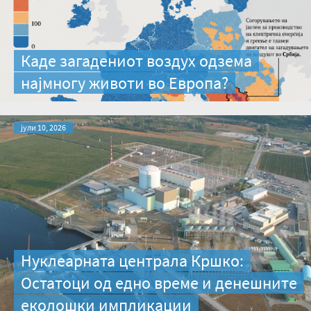
Каде загадениот воздух одзема
најмногу животи во Европа?
јули 10, 2026
Нуклеарната централа Кршко:
Остатоци од едно време и денешните
еколошки импликации