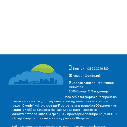
Контакт +389 2 3249 580
vozduh@undp.mk
Јордан Хаџи Константинов
Џинот 23
1000 Скопје, С.Македонија
Оваа веб платформа е креирана во
рамки на проектот „Справување со загадувањето на воздухот во
градот Скопје“ кој го спроведе Програмата за развој на Обединетите
нации (УНДП) во Северна Македонија во партнерство со
Министерство за животна средина и просторно планирање (МЖСПП)
и Град Скопје, со финансиска поддршка на Шведска.
Веб платформата е поддржана и во рамки на втората фаза на