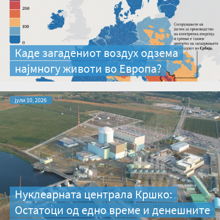
Каде загадениот воздух одзема
најмногу животи во Европа?
јули 10, 2026
Нуклеарната централа Кршко:
Остатоци од едно време и денешните