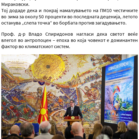
Мираковски.
Тој додаде дека и покрај намалувањето на ПМ10 честичките
во зима за околу 50 проценти во последната деценија, летото
останува „слепа точка“ во борбата против загадувањето.
Проф. д-р Владо Спиридонов нагласи дека светот веќе
влегол во антропоцен – епоха во која човекот е доминантен
фактор во климатскиот систем.