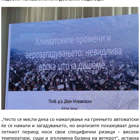
„Често се мисли дека со намалување на греењето автоматски
ќе се намали и загадувањето, но анализите покажуваат дека
летниот период носи свои специфични ризици – високи
температури, суши и зголемена брзина на ветерот“, истакна