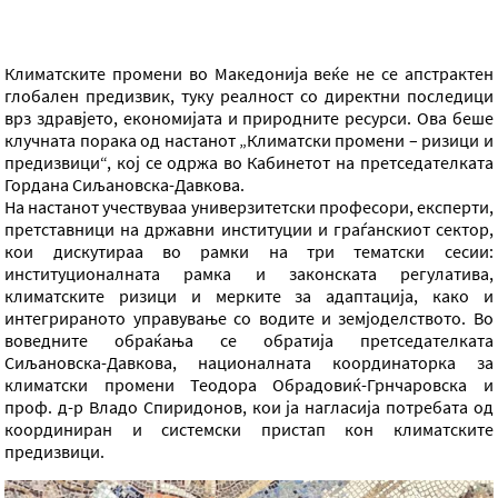
Климатските промени во Македонија веќе не се апстрактен
глобален предизвик, туку реалност со директни последици
врз здравјето, економијата и природните ресурси. Ова беше
клучната порака од настанот „Климатски промени – ризици и
предизвици“, кој се одржа во Кабинетот на претседателката
Гордана Сиљановска-Давкова.
На настанот учествуваа универзитетски професори, експерти,
претставници на државни институции и граѓанскиот сектор,
кои дискутираа во рамки на три тематски сесии:
институционалната рамка и законската регулатива,
климатските ризици и мерките за адаптација, како и
интегрираното управување со водите и земјоделството. Во
воведните обраќања се обратија претседателката
Сиљановска-Давкова, националната координаторка за
климатски промени Теодора Обрадовиќ-Грнчаровска и
проф. д-р Владо Спиридонов, кои ја нагласија потребата од
координиран и системски пристап кон климатските
предизвици.