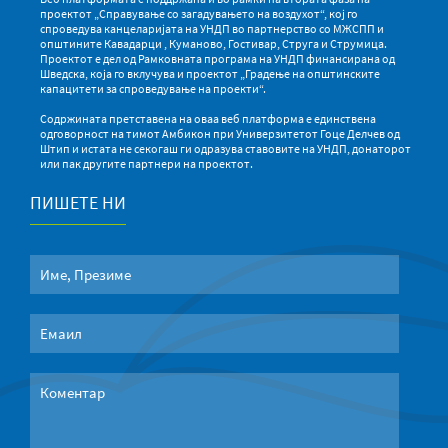
проектот „Справување со загадувањето на воздухот“, кој го
спроведува канцеларијата на УНДП во партнерство со МЖСПП и
општините Кавадарци , Куманово, Гостивар, Струга и Струмица.
Проектот е дел од Рамковната програма на УНДП финансирана од
Шведска, која го вклучува и проектот „Градење на општинските
капацитети за спроведување на проекти“.
Содржината претставена на оваа веб платформа е единствена
одговорност на тимот Амбикон при Универзитетот Гоце Делчев од
Штип и истата не секогаш ги одразува ставовите на УНДП, донаторот
или пак другите партнери на проектот.
ПИШЕТЕ НИ