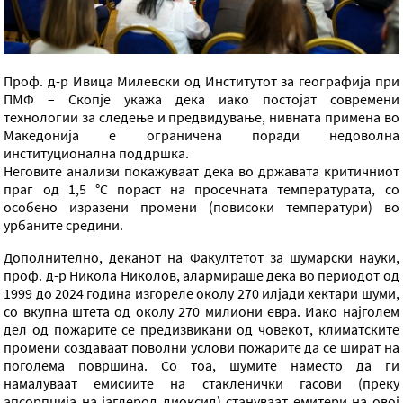
Проф. д-р Ивица Милевски од Институтот за географија при
ПМФ – Скопје укажа дека иако постојат современи
технологии за следење и предвидување, нивната примена во
Македонија е ограничена поради недоволна
институционална поддршка.
Неговите анализи покажуваат дека во државата критичниот
праг од 1,5 °C пораст на просечната температурата, со
особено изразени промени (повисоки температури) во
урбаните средини.
Дополнително, деканот на Факултетот за шумарски науки,
проф. д-р Никола Николов, алармираше дека во периодот од
1999 до 2024 година изгореле околу 270 илјади хектари шуми,
со вкупна штета од околу 270 милиони евра. Иако најголем
дел од пожарите се предизвикани од човекот, климатските
промени создаваат поволни услови пожарите да се шират на
поголема површина. Со тоа, шумите наместо да ги
намалуваат емисиите на стакленички гасови (преку
апсорпција на јаглерод диоксид) стануваат емитери на овој