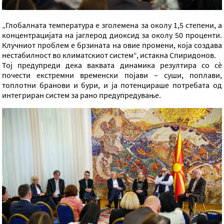
„Глобалната температура е зголемена за околу 1,5 степени, а
концентрацијата на јаглерод диоксид за околу 50 проценти.
Клучниот проблем е брзината на овие промени, која создава
нестабилност во климатскиот систем“, истакна Спиридонов.
Тој предупреди дека ваквата динамика резултира со сè
почести екстремни временски појави – суши, поплави,
топлотни бранови и бури, и ја потенцираше потребата од
интегриран систем за рано предупредување.