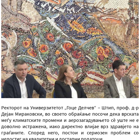
Ректорот на Универзитетот „Гоце Делчев“ – Штип, проф. д-р
Дејан Мираковски, во своето обраќање посочи дека врската
меѓу климатските промени и аерозагадувањето сè уште не е
доволно истражена, иако директно влијае врз здравјето на
граѓаните. Според него, постои и сериозен проблем со
недостиг на квалитетни и достапни податоци.