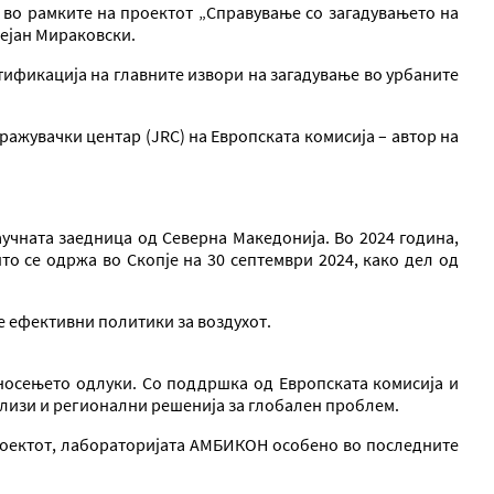
 во рамките на проектот „Справување со загадувањето на
Дејан Мираковски.
тификација на главните извори на загадување во урбаните
тражувачки центар (JRC) на Европската комисија – автор на
аучната заедница од Северна Македонија. Во 2024 година,
о се одржа во Скопје на 30 септември 2024, како дел од
е ефективни политики за воздухот.
 носењето одлуки. Со поддршка од Европската комисија и
ализи и регионални решенија за глобален проблем.
роектот, лабораторијата АМБИКОН особено во последните