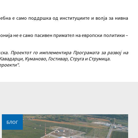
ребна е само поддршка од институциите и волја за нивна
онија не е само пасивен примател на европски политики –
ска. Проектот го имплементира Програмата за развој на
вадарци, Куманово, Гостивар, Струга и Струмица.
проекти“.
БЛОГ