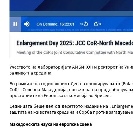
Учеството на лабораторијата АМБИКОН и ректорот на Унив
за животна средина.
Во рамките на годинашниот Ден на проширувањето (Enlar
CoR – Северна Македонија, посветена на продлабочување 
просториите на Европската комисија во Брисел.
Седницата беше дел од десеттото издание на „Enlargeme
заштита на животната средина и борба против загадување
Македонската наука на европска сцена