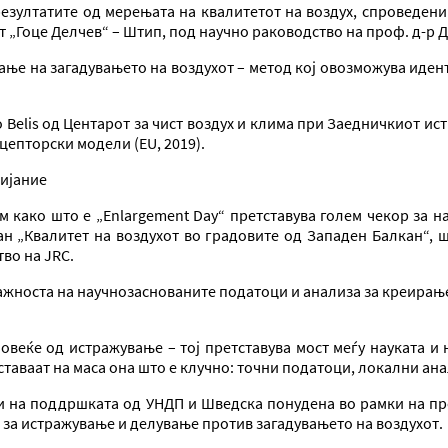
резултатите од мерењата на квалитетот на воздух, спроведени
 „Гоце Делчев“ – Штип, под научно раководство на проф. д-р 
ње на загадувањето на воздухот – метод кој овозможува иден
 Belis од Центарот за чист воздух и клима при Заедничкиот ис
епторски модели (EU, 2019).
лијание
 како што е „Enlargement Day“ претставува голем чекор за н
н „Квалитет на воздухот во градовите од Западен Балкан“, шт
во на JRC.
важноста на научнозаснованите податоци и анализа за креирањ
повеќе од истражување – тој претставува мост меѓу науката и
ставаат на маса она што е клучно: точни податоци, локални ан
о и на поддршката од УНДП и Шведска понудена во рамки на п
 за истражување и делување против загадувањето на воздухот.