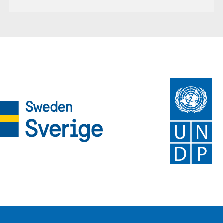
фините честички PM₂.₅ има сериозни последици
врз здравјето и е поврзана со зголемен ризик од
кардиоваскуларни и респираторни заболувања,
како и со предвремена смртност. Токму затоа,
податоците што го прикажуваат здравствениот
товар од загадениот воздух се особено важни за
разбирање на реалните размери на проблемот.