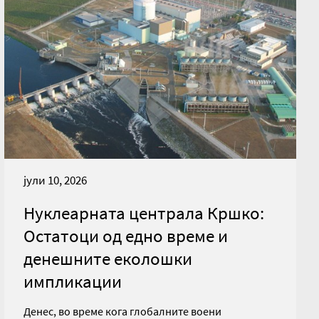
јули 10, 2026
Нуклеарната централа Кршко:
Остатоци од едно време и
денешните еколошки
импликации
Денес, во време кога глобалните воени