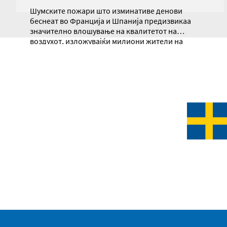
Шумските пожари што изминативе денови
беснеат во Франција и Шпанија предизвикаа
значително влошување на квалитетот на
воздухот, изложувајќи милиони жители на
опасно високи концентрации на ситни
суспендирани честички PM2.5, предупредуваат
научници.