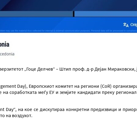
ерзитетот „Гоце Делчев“ – Штип проф. д-р Дејан Мираковски, 
gement Day), Европскиот комитет на региони (CoR) организир
на соработката меѓу ЕУ и земјите кандидати преку регионалн
nt Day“, на кое се дискутираа конкретни предизвици и приори
то на воздухот.