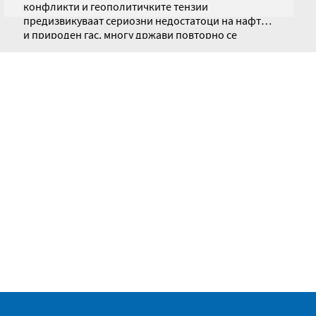
конфликти и геополитичките тензии
предизвикуваат сериозни недостатоци на нафта
и природен гас, многу држави повторно се
навраќаат кон нуклеарната енергија како
неопходен столб за енергетска стабилност. Оваа
современа ситуација претставува директна
паралела со настаните од 1970-тите години.