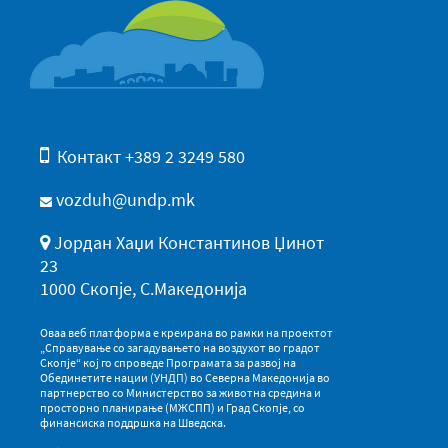
Контакт +389 2 3249 580
vozduh@undp.mk
Јордан Хаџи Константинов Џинот
23
1000 Скопје, С.Македонија
Оваа веб платформа е креирана во рамки на проектот
„Справување со загадувањето на воздухот во градот
Скопје“ кој го спроведе Програмата за развој на
Обединетите нации (УНДП) во Северна Македонија во
партнерство со Министерство за животна средина и
просторно планирање (МЖСПП) и Град Скопје, со
финансиска поддршка на Шведска.