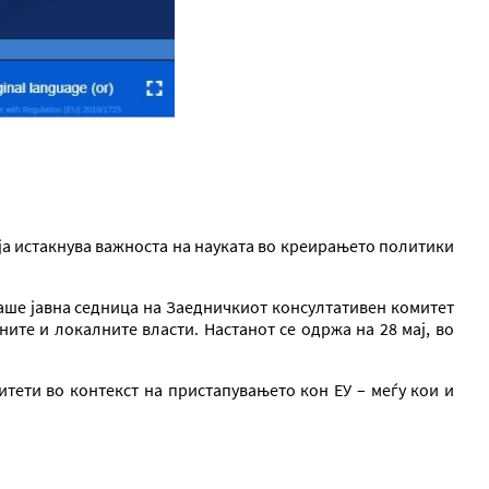
ја истакнува важноста на науката во креирањето политики
аше јавна седница на Заедничкиот консултативен комитет
ите и локалните власти. Настанот се одржа на 28 мај, во
тети во контекст на пристапувањето кон ЕУ – меѓу кои и