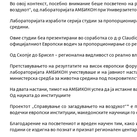
Во овој контекст, посебно внимание беше посветено на 
воздухот“, од лабораторијата АМБИКОН при Универзитетот
Лабораторијата изработи серија студии за пропорционира
средини.
Овие студии беа презентирани во соработка со д-р Claudio
официјалниот Европски водич за пропорционирање со рец
Од Скопје до Брисел – регионална видливост со реално в
Претставувањето на резултатите на висок европски форум
лабораторијата АМБИКОН учествуваше и на јавниот наста
министерска средба за животна средина под покровителст
На двата настани, тимот на АМБИКОН успеа да ја истакне 
Од науката до институциите
Проектот „Справување со загадувањето на воздухот“* е 
водечки европски институции, македонските научници го 
Благодарение на посветениот и вреден научен тим, как
години се издигна во познат и признат регионален центар