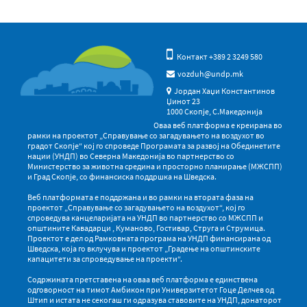
Контакт +389 2 3249 580
vozduh@undp.mk
Јордан Хаџи Константинов
Џинот 23
1000 Скопје, С.Македонија
Оваа веб платформа е креирана во
рамки на проектот „Справување со загадувањето на воздухот во
градот Скопје“ кој го спроведе Програмата за развој на Обединетите
нации (УНДП) во Северна Македонија во партнерство со
Министерство за животна средина и просторно планирање (МЖСПП)
и Град Скопје, со финансиска поддршка на Шведска.
Веб платформата е поддржана и во рамки на втората фаза на
проектот „Справување со загадувањето на воздухот“, кој го
спроведува канцеларијата на УНДП во партнерство со МЖСПП и
општините Кавадарци , Куманово, Гостивар, Струга и Струмица.
Проектот е дел од Рамковната програма на УНДП финансирана од
Шведска, која го вклучува и проектот „Градење на општинските
капацитети за спроведување на проекти“.
Содржината претставена на оваа веб платформа е единствена
одговорност на тимот Амбикон при Универзитетот Гоце Делчев од
Штип и истата не секогаш ги одразува ставовите на УНДП, донаторот