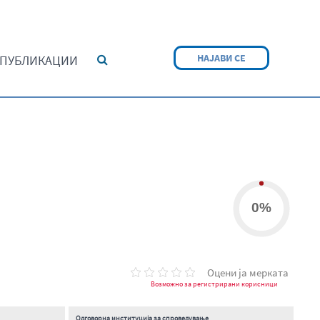
НАЈАВИ СЕ
ПУБЛИКАЦИИ
0%
Оцени ја мерката
Возможно за регистрирани корисници
Одговорна институција за спроведување