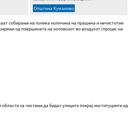
Oпштина Куманово
уваат собирање на голема количина на прашина и нечистотии
 ширење од површината на коловозот во воздухот (процес на
 области за чистење да бидат улиците покрај институциите од