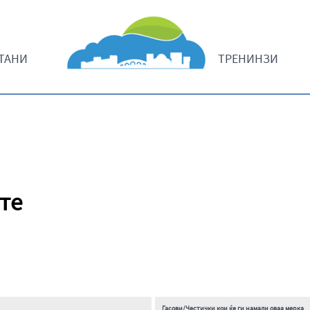
ТАНИ
ТРЕНИНЗИ
те
Гасови/Честички кои ќе ги намали оваа мерка