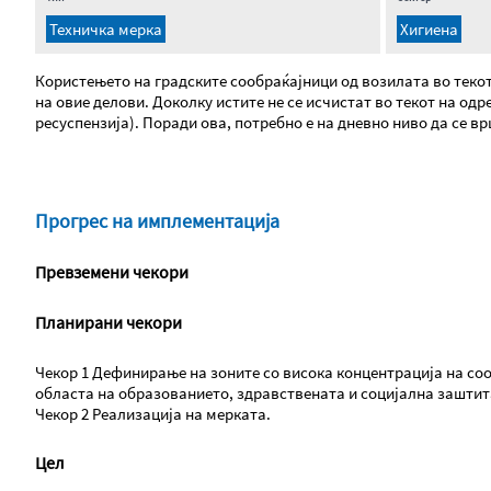
Техничка мерка
Хигиена
Користењето на градските сообраќајници од возилата во текот
на овие делови. Доколку истите не се исчистат во текот на о
ресуспензија). Поради ова, потребно е на дневно ниво да се 
Прогрес на имплементација
Превземени чекори
Планирани чекори
Чекор 1 Дефинирање на зоните со висока концентрација на соо
областа на образованието, здравствената и социјална заштита
Чекор 2 Реализација на мерката.
Цел