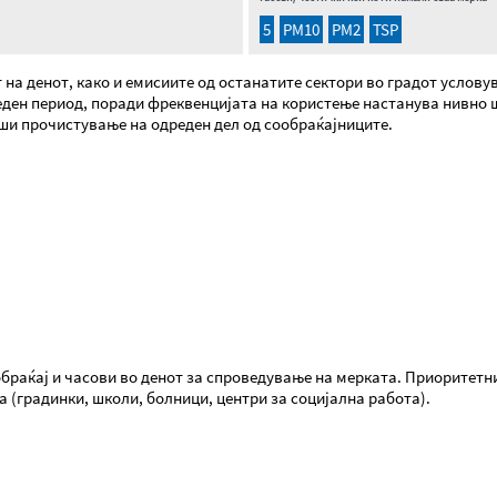
5
PM10
PM2
TSP
 на денот, како и емисиите од останатите сектори во градот услов
дреден период, поради фреквенцијата на користење настанува нивно
врши прочистување на одреден дел од сообраќајниците.
браќај и часови во денот за спроведување на мерката. Приоритетни
 (градинки, школи, болници, центри за социјална работа).