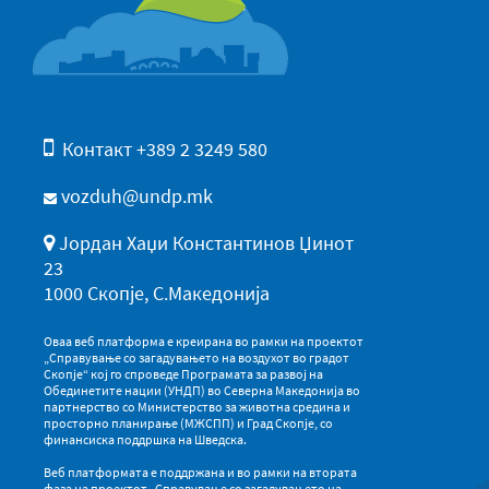
Контакт +389 2 3249 580
vozduh@undp.mk
Јордан Хаџи Константинов Џинот
23
1000 Скопје, С.Македонија
Оваа веб платформа е креирана во рамки на проектот
„Справување со загадувањето на воздухот во градот
Скопје“ кој го спроведе Програмата за развој на
Обединетите нации (УНДП) во Северна Македонија во
партнерство со Министерство за животна средина и
просторно планирање (МЖСПП) и Град Скопје, со
финансиска поддршка на Шведска.
Веб платформата е поддржана и во рамки на втората
фаза на проектот „Справување со загадувањето на