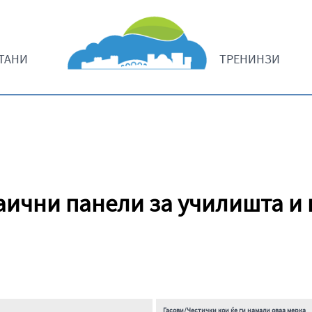
ТАНИ
ТРЕНИНЗИ
ични панели за училишта и
Гасови/Честички кои ќе ги намали оваа мерка