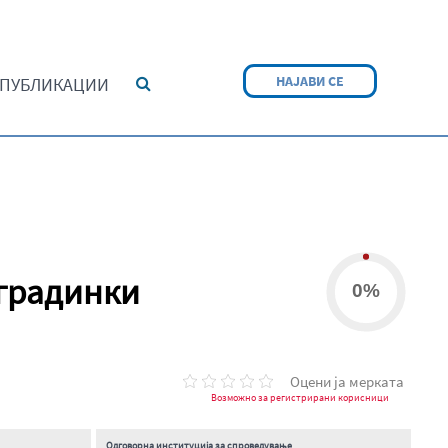
НАЈАВИ СЕ
ПУБЛИКАЦИИ
 градинки
0%
Оцени ја мерката
Возможно за регистрирани корисници
Одговорна институција за спроведување