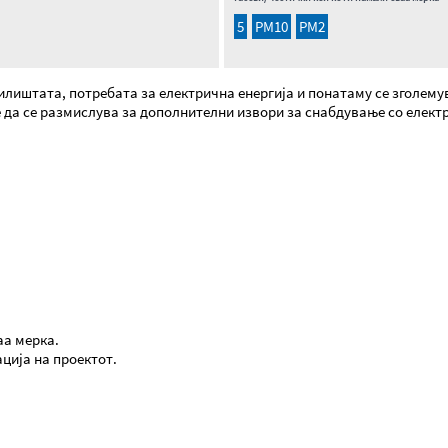
5
PM10
PM2
лиштата, потребата за електрична енергија и понатаму се зголемув
 да се размислува за дополнителни извори за снабдување со елект
аа мерка.
ција на проектот.