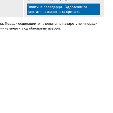
Општина Кавадарци - Одделение за
заштита на животната средина
а. Поради осцилациите на цената на пазарот, но и поради
рична енергија од обновливи извори.