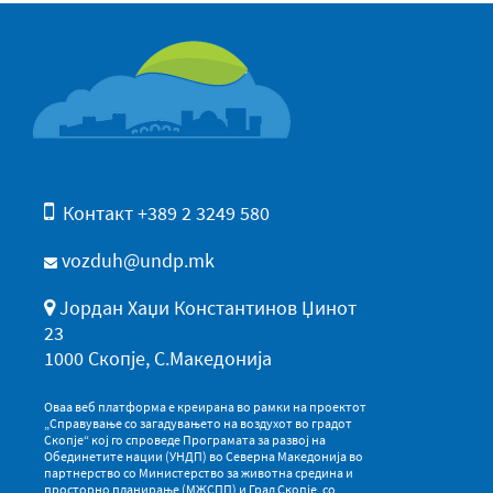
Контакт +389 2 3249 580
vozduh@undp.mk
Јордан Хаџи Константинов Џинот
23
1000 Скопје, С.Македонија
Оваа веб платформа е креирана во рамки на проектот
„Справување со загадувањето на воздухот во градот
Скопје“ кој го спроведе Програмата за развој на
Обединетите нации (УНДП) во Северна Македонија во
партнерство со Министерство за животна средина и
просторно планирање (МЖСПП) и Град Скопје, со