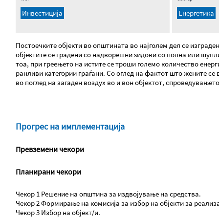
Инвестиција
Енергетика
Постоечките објекти во општината во најголем дел се изграден
објектите се градени со надворешни ѕидови со полна или шупл
тоа, при греењето на истите се троши големо количество енер
ранливи категории граѓани. Со оглед на фактот што жените се 
во поглед на загаден воздух во и вон објектот, спроведувањет
Прогрес на имплементација
Превземени чекори
Планирани чекори
Чекор 1 Решение на општина за издвојување на средства.
Чекор 2 Формирање на комисија за избор на објекти за реализа
Чекор 3 Избор на објект/и.