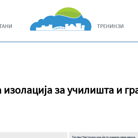
ТАНИ
ТРЕНИНЗИ
 изолација за училишта и г
Гасови/Честички кои ќе ги намали оваа мерка