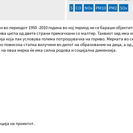
5
CO
NOx
PM10
PM2
SOx
и во периодот 1950 -2010 година во кој период не се бараше објекти
ива цигла од двете страни премачкани со малтер. Таквиот ѕид има 
гија која пак условува голема потрошувачка на гориво. Мерката во 
во повисока стапка вклучени во делот на образование на деца, а од
о на оваа мерка ќе има силна родова и социјална димензија.
ција на проектот.