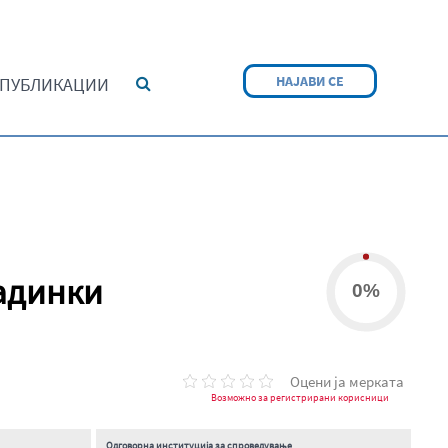
НАЈАВИ СЕ
ПУБЛИКАЦИИ
радинки
0%
Оцени ја мерката
Возможно за регистрирани корисници
Одговорна институција за спроведување