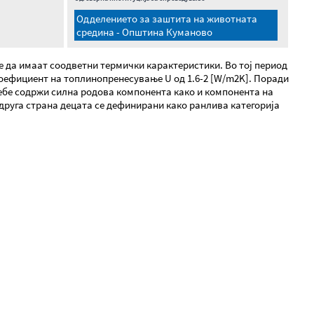
Одделението за заштита на животната
средина - Општина Куманово
те да имаат соодветни термички карактеристики. Во тој период
коефициент на топлинопренесување U од 1.6-2 [W/m2K]. Поради
себе содржи силна родова компонента како и компонента на
 друга страна децата се дефинирани како ранлива категорија