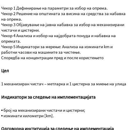
Чекор 1 Дефинирање на параметри за избор на опрема.
Чекор 2 Решение на општината за висина на средства за набавка
на опрема.
Чекор 3 Објавување на јавна набавка за избор на механизирани
чистачи и цистерни.
Чекор 4 Анализа и избор на најдобрата понуда и набавка на
опремата.
Чекор 5 Индикатори за мерење: Анализа на изминати km и
работни часови на машините за чистење.
Споредба на концентрации пред и после користењето
Цел
1 механизиран чистач – метларка и 1 цистерна за миење на улица
Индикатори за следење на имплементацијата
▪ број на механизирани чистачи и цистерни;
▪ изминати километри [km].
Одговорна институција за следење на имплементација