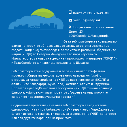
Контакт +389 2 3249 580
vozduh@undp.mk
Јордан Хаџи Константинов
Џинот 23
1000 Скопје, С.Македонија
Оваа веб платформа е креирана во
рамки на проектот „Справување со загадувањето на воздухот во
градот Скопје“ кој го спроведе Програмата за развој на Обединетите
нации (УНДП) во Северна Македонија во партнерство со
Министерство за животна средина и просторно планирање (МЖСПП)
и Град Скопје, со финансиска поддршка на Шведска.
Веб платформата е поддржана и во рамки на втората фаза на
проектот „Справување со загадувањето на воздухот“, кој го
спроведува канцеларијата на УНДП во партнерство со МЖСПП и
општините Кавадарци , Куманово, Гостивар, Струга и Струмица.
Проектот е дел од Рамковната програма на УНДП финансирана од
Шведска, која го вклучува и проектот „Градење на општинските
капацитети за спроведување на проекти“.
Содржината претставена на оваа веб платформа е единствена
одговорност на тимот Амбикон при Универзитетот Гоце Делчев од
Штип и истата не секогаш ги одразува ставовите на УНДП, донаторот
или пак другите партнери на проектот.