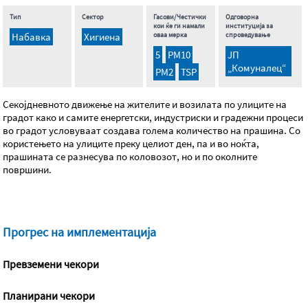
Тип
Сектор
Гасови/Честички
Одговорна
кои ќе ги намали
институција за
Набавка
Хигиена
оваа мерка
спроведување
5
PM10
ЈП
„Комуналец“
PM2
TSP
Секојдневното движење на жителите и возилата по улиците на
градот како и самите енергетски, индустриски и градежни процеси
во градот условуваат создава голема количество на прашина. Со
користењето на улиците преку целиот ден, па и во ноќта,
прашината се разнесува по коловозот, но и по околните
површини.
Прогрес на имплементација
Превземени чекори
Планирани чекори