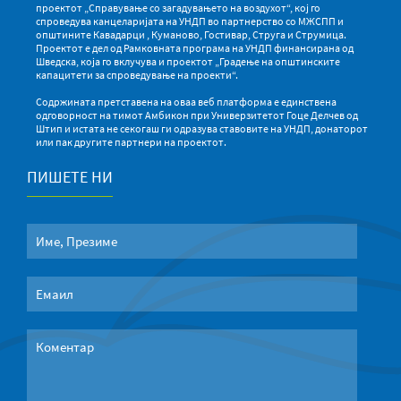
проектот „Справување со загадувањето на воздухот“, кој го
спроведува канцеларијата на УНДП во партнерство со МЖСПП и
општините Кавадарци , Куманово, Гостивар, Струга и Струмица.
Проектот е дел од Рамковната програма на УНДП финансирана од
Шведска, која го вклучува и проектот „Градење на општинските
капацитети за спроведување на проекти“.
Содржината претставена на оваа веб платформа е единствена
одговорност на тимот Амбикон при Универзитетот Гоце Делчев од
Штип и истата не секогаш ги одразува ставовите на УНДП, донаторот
или пак другите партнери на проектот.
ПИШЕТЕ НИ