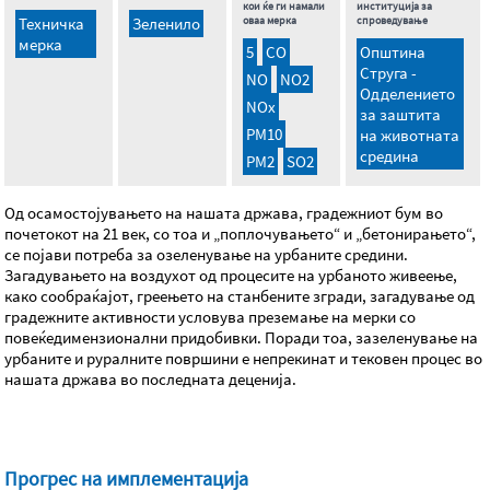
кои ќе ги намали
институција за
Техничка
Зеленило
оваа мерка
спроведување
мерка
5
CO
Општина
Струга -
NO
NO2
Одделението
NОx
за заштита
PM10
на животната
средина
PM2
SO2
Од осамостојувањето на нашата држава, градежниот бум во
почетокот на 21 век, со тоа и „поплочувањето“ и „бетонирањето“,
се појави потреба за озеленување на урбаните средини.
Загадувањето на воздухот од процесите на урбаното живеење,
како сообраќајот, греењето на станбените згради, загадување од
градежните активности условува преземање на мерки со
повеќедимензионални придобивки. Поради тоа, зазеленување на
урбаните и руралните површини е непрекинат и тековен процес во
нашата држава во последната деценија.
Прогрес на имплементација