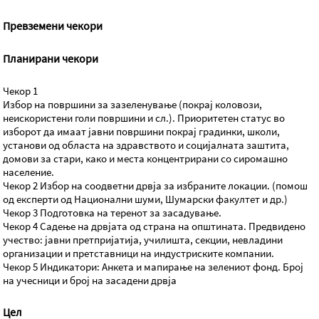
Превземени чекори
Планирани чекори
Чекор 1
Избор на површини за зазеленување (покрај коловози,
неискористени голи површини и сл.). Приоритетен статус во
изборот да имаат јавни површини покрај градинки, школи,
установи од областа на здравството и социјалната заштита,
домови за стари, како и места концентрирани со сиромашно
население.
Чекор 2 Избор на соодветни дрвја за избраните локации. (помош
од експерти од Национални шуми, Шумарски факултет и др.)
Чекор 3 Подготовка на теренот за засадување.
Чекор 4 Садење на дрвјата од страна на општината. Предвидено
учество: јавни претпријатија, училишта, секции, невладини
организации и претставници на индустриските компании.
Чекор 5 Индикатори: Анкета и мапирање на зелениот фонд. Број
на учесници и број на засадени дрвја
Цел