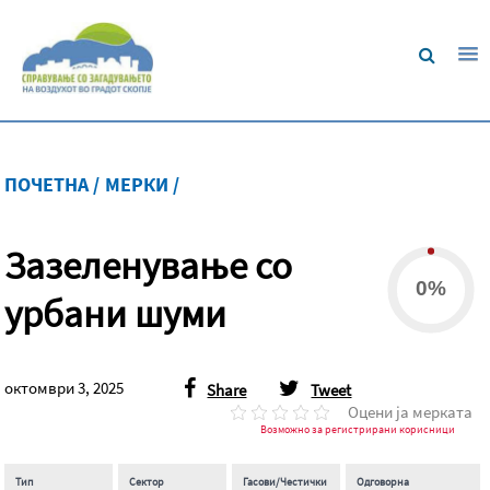
ПОЧЕТНА /
МЕРКИ /
Зазеленување со
0%
урбани шуми
октомври 3, 2025
Share
Tweet
Оцени ја мерката
Возможно за регистрирани корисници
Тип
Сектор
Гасови/Честички
Одговорна