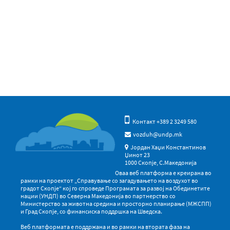
Контакт +389 2 3249 580
vozduh@undp.mk
Јордан Хаџи Константинов
Џинот 23
1000 Скопје, С.Македонија
Оваа веб платформа е креирана во
рамки на проектот „Справување со загадувањето на воздухот во
градот Скопје“ кој го спроведе Програмата за развој на Обединетите
нации (УНДП) во Северна Македонија во партнерство со
Министерство за животна средина и просторно планирање (МЖСПП)
и Град Скопје, со финансиска поддршка на Шведска.
Веб платформата е поддржана и во рамки на втората фаза на